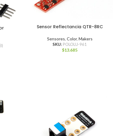
Sensor Reflectancia QTR-8RC
or
Sensores
,
Color
,
Makers
SKU:
POLOLU-961
B)
$
13.685