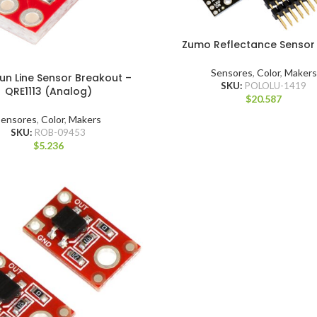
Zumo Reflectance Sensor
Sensores
,
Color
,
Makers
un Line Sensor Breakout –
SKU:
POLOLU-1419
QRE1113 (Analog)
$
20.587
Sensores
,
Color
,
Makers
SKU:
ROB-09453
$
5.236