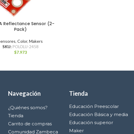
A Reflectance Sensor (2-
Pack)
Sensores
,
Color
,
Makers
SKU:
POLOLU-2458
$
7.973
Navegación
Tienda
Educación Preescolar
¿Quiénes somos?
Educación Básica y media
Tienda
Educación superior
Carrito de compras
Maker
Comunidad Zambeca