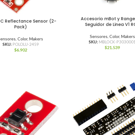
Accesorio mBot y Range
C Reflectance Sensor (2-
Seguidor de Linea V1 
Pack)
Sensores
,
Color
,
Makers
Sensores
,
Color
,
Makers
SKU:
MBLOCK-P303000
SKU:
POLOLU-2459
$
21.539
$
6.902