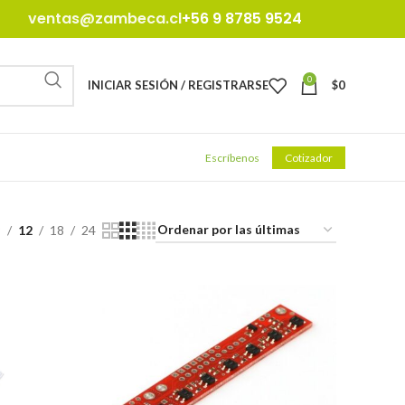
ventas@zambeca.cl
+56 9 8785 9524
0
INICIAR SESIÓN / REGISTRARSE
$
0
Escríbenos
Cotizador
9
12
18
24