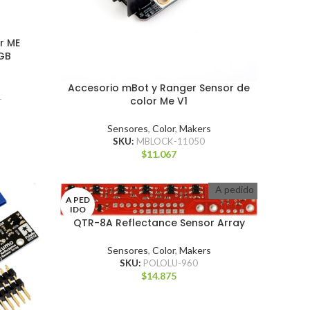
r ME
RGB
Accesorio mBot y Ranger Sensor de
1
color Me V1
Sensores
,
Color
,
Makers
SKU:
MBLOCK-11050
$
11.067
A pedido
A PED
IDO
QTR-8A Reflectance Sensor Array
Sensores
,
Color
,
Makers
SKU:
POLOLU-960
$
14.875