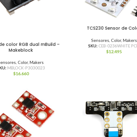
TCS230 Sensor de Col
Sensores
,
Color
,
Makers
de color RGB dual mBuild –
SKU:
CEB-0236WHITE PC
Makeblock
$
12.495
Sensores
,
Color
,
Makers
KU:
MBLOCK-P3030023
$
16.660