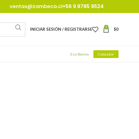
ventas@zambeca.cl
+56 9 8785 9524
0
INICIAR SESIÓN / REGISTRARSE
$
0
Escríbenos
Cotizador