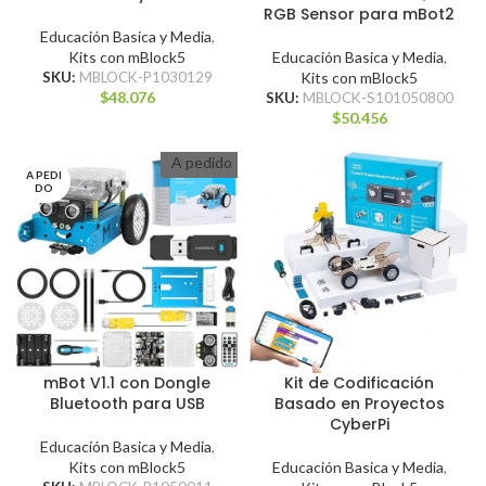
RGB Sensor para mBot2
Educación Basica y Media
,
Kits con mBlock5
Educación Basica y Media
,
SKU:
MBLOCK-P1030129
Kits con mBlock5
$
48.076
SKU:
MBLOCK-S101050800
$
50.456
A pedido
A PEDI
DO
mBot V1.1 con Dongle
Kit de Codificación
Bluetooth para USB
Basado en Proyectos
CyberPi
Educación Basica y Media
,
Kits con mBlock5
Educación Basica y Media
,