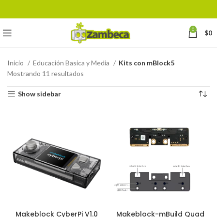
0
$
0
Inicio
Educación Basica y Media
Kits con mBlock5
Mostrando 11 resultados
Show sidebar
Makeblock CyberPi V1.0
Makeblock-mBuild Quad