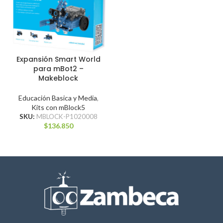
Expansión Smart World
para mBot2 –
Makeblock
Educación Basica y Media
,
Kits con mBlock5
SKU:
MBLOCK-P1020008
$
136.850