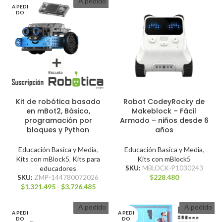
A pedido
A PEDI
DO
Kit de robótica basado
Robot CodeyRocky de
en mBot2, Básico,
Makeblock – Fácil
programación por
Armado – niños desde 6
bloques y Python
años
Educación Basica y Media
,
Educación Basica y Media
,
Kits con mBlock5
,
Kits para
Kits con mBlock5
educadores
SKU:
MBLOCK-P1030243
$
228.480
SKU:
ZMP-144780072026
$
1.321.495
-
$
3.726.485
A pedido
A pedido
A PEDI
A PEDI
DO
DO