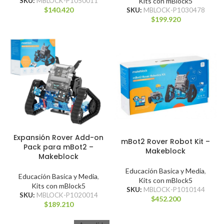
SKU:
MBLOCK-P1050011
Kits con mBlock5
$
140.420
SKU:
MBLOCK-P1030478
$
199.920
Expansión Rover Add-on
mBot2 Rover Robot Kit –
Pack para mBot2 –
Makeblock
Makeblock
Educación Basica y Media
,
Educación Basica y Media
,
Kits con mBlock5
Kits con mBlock5
SKU:
MBLOCK-P1010144
SKU:
MBLOCK-P1020014
$
452.200
$
189.210