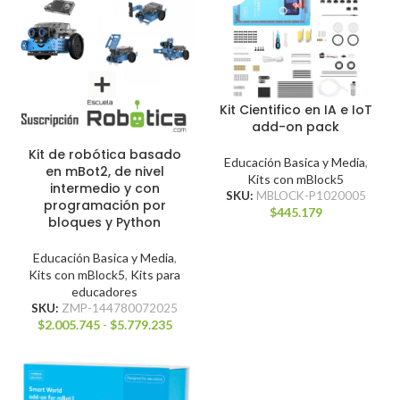
Kit Cientifico en IA e IoT
add-on pack
Kit de robótica basado
Educación Basica y Media
,
en mBot2, de nivel
Kits con mBlock5
intermedio y con
SKU:
MBLOCK-P1020005
programación por
$
445.179
bloques y Python
Educación Basica y Media
,
Kits con mBlock5
,
Kits para
educadores
SKU:
ZMP-144780072025
$
2.005.745
-
$
5.779.235