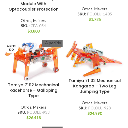
Module With
Optocoupler Protection
Otros
,
Makers
SKU:
POLOLU-1405
$
1.785
Otros
,
Makers
SKU:
CEA-054
$
3.808
A pedido
A PEDI
DO
Tamiya 71102 Mechanical
Tamiya 71112 Mechanical
Kangaroo – Two Leg
Racehorse – Galloping
Jumping Type
Type
Otros
,
Makers
Otros
,
Makers
SKU:
POLOLU-928
SKU:
POLOLU-938
$
24.990
$
26.418