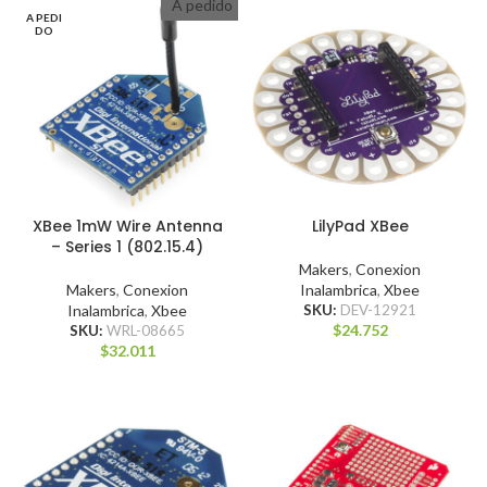
A pedido
A PEDI
DO
XBee 1mW Wire Antenna
LilyPad XBee
– Series 1 (802.15.4)
Makers
,
Conexion
Makers
,
Conexion
Inalambrica
,
Xbee
Inalambrica
,
Xbee
SKU:
DEV-12921
$
24.752
SKU:
WRL-08665
$
32.011