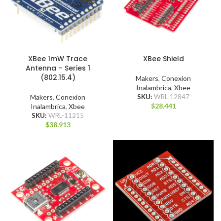
XBee 1mW Trace
XBee Shield
Antenna – Series 1
(802.15.4)
Makers
,
Conexion
Inalambrica
,
Xbee
Makers
,
Conexion
SKU:
WRL-12847
$
28.441
Inalambrica
,
Xbee
SKU:
WRL-11215
$
38.913