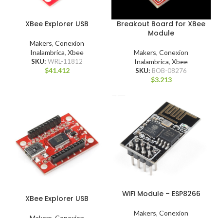
XBee Explorer USB
Breakout Board for XBee
Module
Makers
,
Conexion
Inalambrica
,
Xbee
Makers
,
Conexion
SKU:
WRL-11812
Inalambrica
,
Xbee
$
41.412
SKU:
BOB-08276
$
3.213
WiFi Module – ESP8266
XBee Explorer USB
Makers
,
Conexion
Makers
,
Conexion