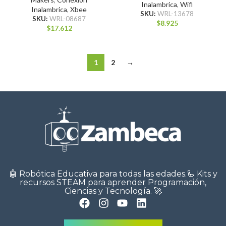
Inalambrica
,
Wifi
Inalambrica
,
Xbee
SKU:
WRL-13678
SKU:
WRL-08687
$
8.925
$
17.612
1
2
→
🤖 Robótica Educativa para todas las edades.🦾 Kits y
recursos STEAM para aprender Programación,
Ciencias y Tecnología. 🚀