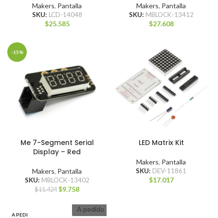
Makers
,
Pantalla
Makers
,
Pantalla
SKU:
LCD-14048
SKU:
MBLOCK-13412
$
25.585
$
27.608
-15%
Me 7-Segment Serial
LED Matrix Kit
Display – Red
Makers
,
Pantalla
Makers
,
Pantalla
SKU:
DEV-11861
$
17.017
SKU:
MBLOCK-13402
$
9.758
$
11.424
A pedido
A PEDI