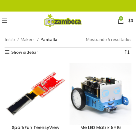
0
$
0
Inicio
Makers
Pantalla
Mostrando 5 resultados
Show sidebar
SparkFun TeensyView
Me LED Matrix 8×16