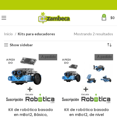
0
$
0
Inicio
Kits para educadores
Mostrando 2 resultados
Show sidebar
A pedido
A pedido
A PEDI
A PEDI
DO
DO
Kit de robótica basado
Kit de robótica basado
en mBot2, Básico,
en mBot2, de nivel