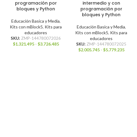
programación por
intermedio y con
bloques y Python
programación por
bloques y Python
Educación Basica y Media
,
Kits con mBlock5
,
Kits para
Educación Basica y Media
,
educadores
Kits con mBlock5
,
Kits para
SKU:
ZMP-144780072026
educadores
$
1.321.495
-
$
3.726.485
SKU:
ZMP-144780072025
$
2.005.745
-
$
5.779.235