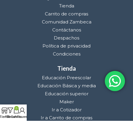
Tienda
Carrito de compras
Comunidad Zambeca
Contáctanos
Despachos
Política de privacidad
Condiciones
Tienda
Educación Preescolar
Educación Básica y media
Educación superior
Maker
0
Ir a Cotizador
Tienda
Filtros
Carrito
Mi cuenta
Ir a Carrito de compras