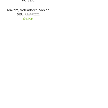
Volt DC
Makers
,
Actuadores
,
Sonido
SKU:
CEB-0221
$
1.904