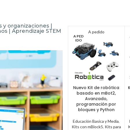
s y organizaciones |
ños | Aprendizaje STEM
A pedido
A PED
IDO
Nuevo Kit de robótica
basado en mBot2,
Avanzado,
programación por
bloques y Python
Educación Basica y Media
,
Kits con mBlock5
,
Kits para