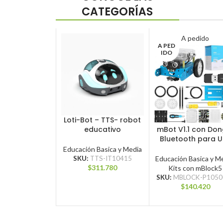
CATEGORÍAS
A pedido
A PED
IDO
Loti-Bot – TTS- robot
AGREGAR AL CARRITO
educativo
mBot V1.1 con Don
LEER MÁS
Bluetooth para U
Educación Basica y Media
SKU:
TTS-IT10415
Educación Basica y M
$
311.780
Kits con mBlock5
SKU:
MBLOCK-P1050
$
140.420