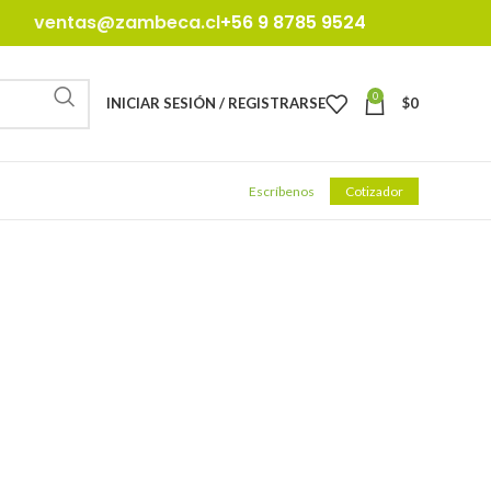
ventas@zambeca.cl
+56 9 8785 9524
0
INICIAR SESIÓN / REGISTRARSE
$
0
Escríbenos
Cotizador