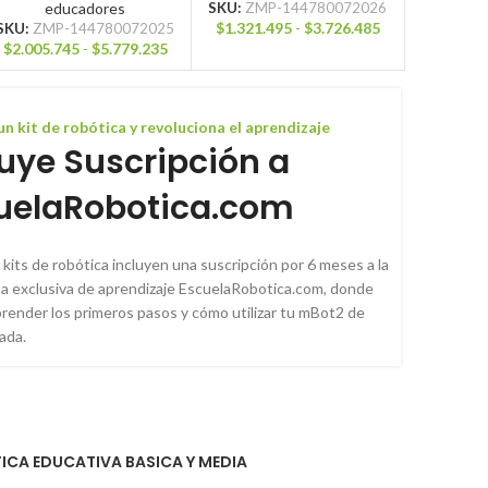
educadores
SKU:
ZMP-144780072026
$
1.321.495
-
$
3.726.485
SKU:
ZMP-144780072025
$
2.005.745
-
$
5.779.235
n kit de robótica y revoluciona el aprendizaje
luye Suscripción a
uelaRobotica.com
kits de robótica incluyen una suscripción por 6 meses a la
a exclusiva de aprendizaje EscuelaRobotica.com, donde
render los primeros pasos y cómo utilizar tu mBot2 de
ada.
ICA EDUCATIVA BASICA Y MEDIA