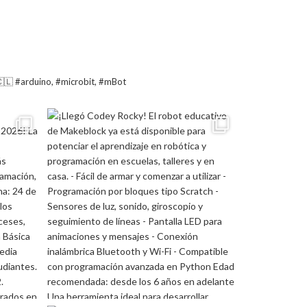
🇨🇱
#arduino, #microbit, #mBot