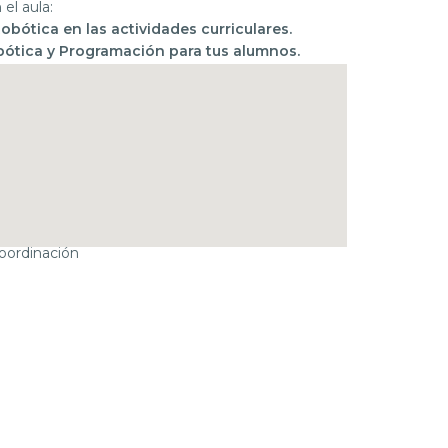
 el aula:
Robótica en las actividades curriculares.
obótica y Programación para tus alumnos.
el conocimiento de las ciencias.
coordinación