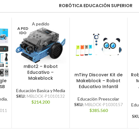
ROBÓTICA EDUCACIÓN SUPERIOR
A pedido
A PED
IDO
mBot2 – Robot
LEER MÁS
Educativo –
mTiny Discover Kit de
Rob
AGREGAR AL CARRITO
AGR
Makeblock
gle
Makeblock – Robot
M
SB
Educativo Infantil
Educación Basica y Media
SKU:
MBLOCK-P1010132
edia
,
Educación Preescolar
$
214.200
SKU:
MBLOCK-P1030157
Edu
$
385.560
011
SK