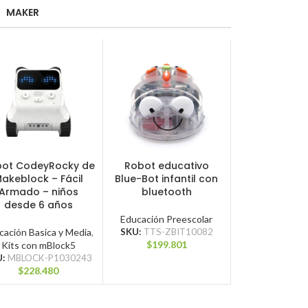
MAKER
ot CodeyRocky de
Robot educativo
EGAR AL CARRITO
AGREGAR AL CARRITO
akeblock – Fácil
Blue-Bot infantil con
Armado – niños
bluetooth
desde 6 años
Educación Preescolar
cación Basica y Media
,
SKU:
TTS-ZBIT10082
$
199.801
Kits con mBlock5
U:
MBLOCK-P1030243
$
228.480