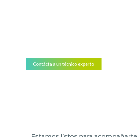
Te asesoramos para que tu compra s
¿Necesitas hacer una
personalizada de robo
Contácta a un técnico experto
Estamos listos para acompañarte 