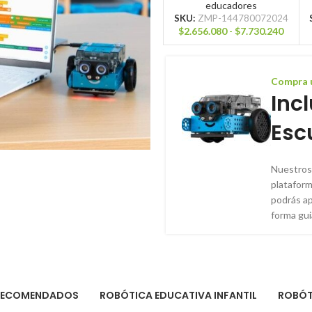
educadores
SKU:
ZMP-144780072024
$
2.656.080
-
$
7.730.240
Compra u
Inc
Esc
Nuestros 
plataform
podrás ap
forma gui
RECOMENDADOS
ROBÓTICA EDUCATIVA INFANTIL
ROBÓT