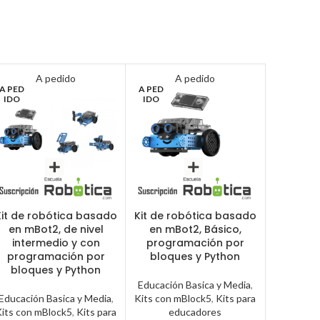
A pedido
A pedido
A PED
A PED
IDO
IDO
Kit de robótica basado
Kit de robótica basado
en mBot2, de nivel
en mBot2, Básico,
intermedio y con
programación por
programación por
bloques y Python
bloques y Python
Educación Basica y Media
,
Educación Basica y Media
,
Kits con mBlock5
,
Kits para
Kits con mBlock5
,
Kits para
educadores