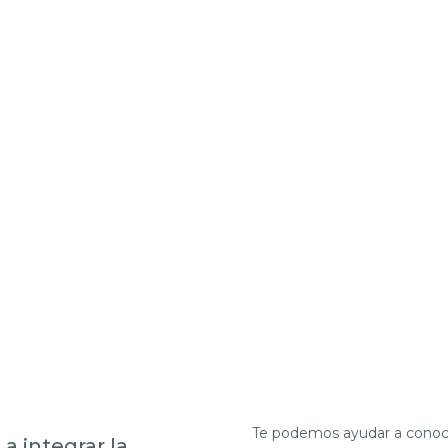
ea perfecta
 compra
ts?
Te podemos ayudar a conocer 
a integrar la