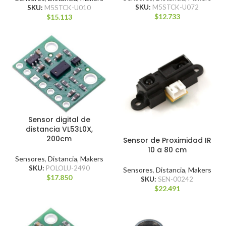
SKU:
M5STCK-U072
SKU:
M5STCK-U010
$
12.733
$
15.113
Sensor digital de
distancia VL53L0X,
200cm
Sensor de Proximidad IR
10 a 80 cm
Sensores
,
Distancia
,
Makers
SKU:
POLOLU-2490
Sensores
,
Distancia
,
Makers
$
17.850
SKU:
SEN-00242
$
22.491