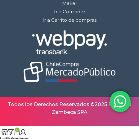
Maker
Ir a Cotizador
Ir a Carrito de compras
Todos los Derechos Reservados ©2025 Robótica
Zambeca SPA
0
Tienda
Filtros
Carrito
Mi cuenta