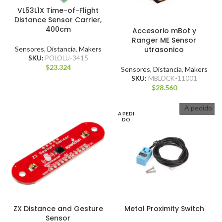
VL53L1X Time-of-Flight
Distance Sensor Carrier,
400cm
Accesorio mBot y
Ranger ME Sensor
utrasonico
Sensores
,
Distancia
,
Makers
SKU:
POLOLU-3415
$
23.324
Sensores
,
Distancia
,
Makers
SKU:
MBLOCK-11001
$
28.560
A pedido
A PEDI
DO
ZX Distance and Gesture
Metal Proximity Switch
Sensor