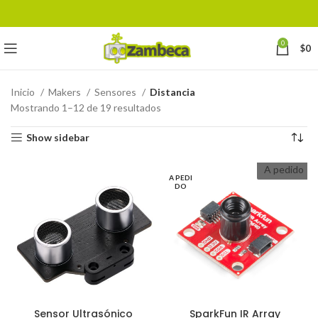
0
$
0
Inicio
Makers
Sensores
Distancia
Mostrando 1–12 de 19 resultados
Show sidebar
A pedido
A PEDI
DO
Sensor Ultrasónico
SparkFun IR Array