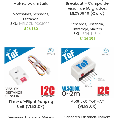
Makeblock mBuild
Breakout – Campo de
visión de 55 grados,
MLX90640 (Qwiic)
Accesorios
,
Sensores
,
Distancia
SKU:
MBLOCK-P3030024
Sensores
,
Distancia
,
$
26.180
Infrarrojo
,
Makers
SKU:
SEN-14844
$
134.351
M5StickC ToF HAT
Time-of-Flight Ranging
(VL53L0X)
Unit (VL53L0X)
Sensores
,
Distancia
,
Makers
Sensores
,
Distancia
,
Makers