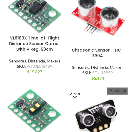
VL6180X Time-of-Flight
Distance Sensor Carrier
with V.Reg. 60cm
Ultrasonic Sensor – HC-
SR04
Sensores
,
Distancia
,
Makers
SKU:
POLOLU-2489
Sensores
,
Distancia
,
Makers
$
15.827
SKU:
SEN-13959
$
5.474
A pedido
A PEDI
DO