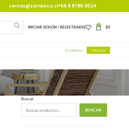
ventas@zambeca.cl
+56 9 8785 9524
0
INICIAR SESIÓN / REGISTRARSE
$
0
Escríbenos
Cotizador
Buscar
BUSCAR