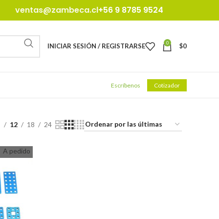
ventas@zambeca.cl
+56 9 8785 9524
0
INICIAR SESIÓN / REGISTRARSE
$
0
Escríbenos
Cotizador
9
12
18
24
A pedido