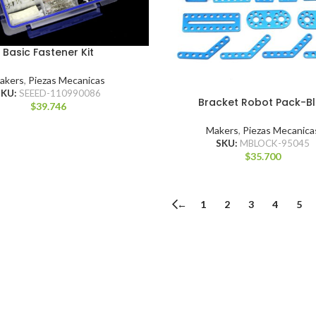
Basic Fastener Kit
akers
,
Piezas Mecanicas
SKU:
SEEED-110990086
Bracket Robot Pack-B
$
39.746
Makers
,
Piezas Mecanica
SKU:
MBLOCK-95045
$
35.700
←
1
2
3
4
5