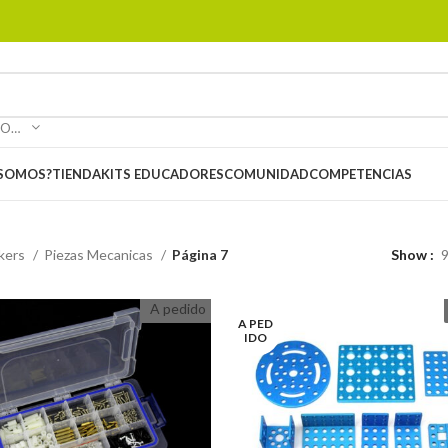
SELECCIONAR CATEGORÍA
 SOMOS?
TIENDA
KITS EDUCADORES
COMUNIDAD
COMPETENCIAS
kers
Piezas Mecanicas
Página 7
Show
A pedido
A PED
IDO