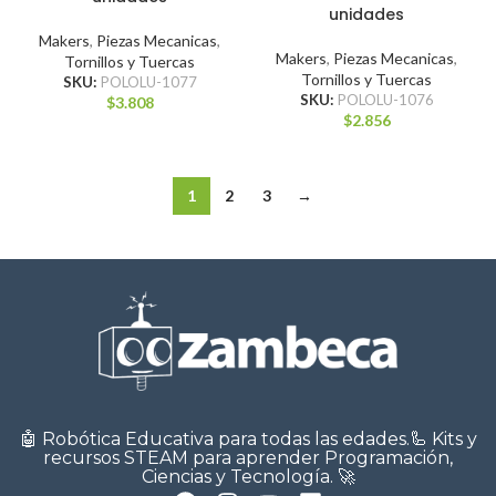
unidades
Makers
,
Piezas Mecanicas
,
Makers
,
Piezas Mecanicas
,
Tornillos y Tuercas
Tornillos y Tuercas
SKU:
POLOLU-1077
SKU:
POLOLU-1076
$
3.808
$
2.856
1
2
3
→
🤖 Robótica Educativa para todas las edades.🦾 Kits y
recursos STEAM para aprender Programación,
Ciencias y Tecnología. 🚀