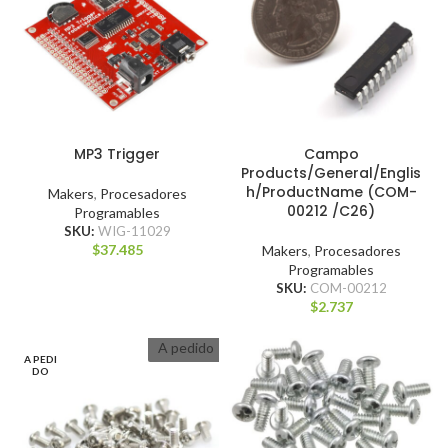
MP3 Trigger
Campo
Products/General/Englis
h/ProductName (COM-
Makers
,
Procesadores
00212 /C26)
Programables
SKU:
WIG-11029
$
37.485
Makers
,
Procesadores
Programables
SKU:
COM-00212
$
2.737
A pedido
A PEDI
DO