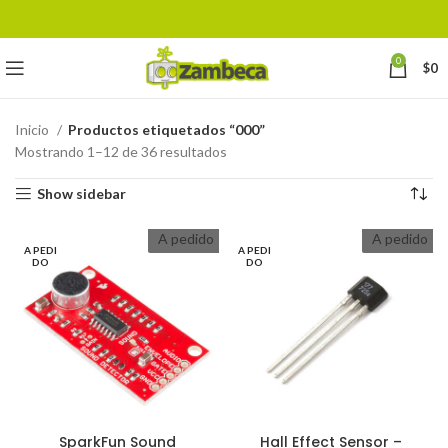
0
$
0
Inicio
Productos etiquetados “000”
Mostrando 1–12 de 36 resultados
Show sidebar
A pedido
A pedido
A PEDI
A PEDI
DO
DO
SparkFun Sound
Hall Effect Sensor –