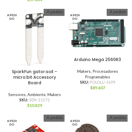
A pedido
A pedido
A PEDI
A PEDI
DO
DO
Arduino Mega 2560R3
SparkFun gator:soil –
Makers
,
Procesadores
micro:bit Accessory
Programables
Board
SKU:
POLOLU-1699
$
89.607
Sensores
,
Ambiente
,
Makers
SKU:
SEN-15272
$
10.829
A pedido
A pedido
A PEDI
A PEDI
DO
DO