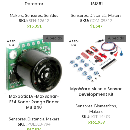
Detector
US1881
Makers
,
Sensores
,
Sonidos
Sensores
,
Distancia
,
Makers
SKU:
SEN-12642
SKU:
COM-09312
$
15.351
$
1.547
A pedido
A pedido
A PEDI
A PEDI
DO
DO
MyoWare Muscle Sensor
Development Kit
Maxbotix LV-MaxSonar-
EZ4 Sonar Range Finder
Sensores
,
Biometricos
,
MB1040
Makers
SKU:
KIT-14409
Sensores
,
Distancia
,
Makers
$
161.959
SKU:
POLOLU-794
$
57.834