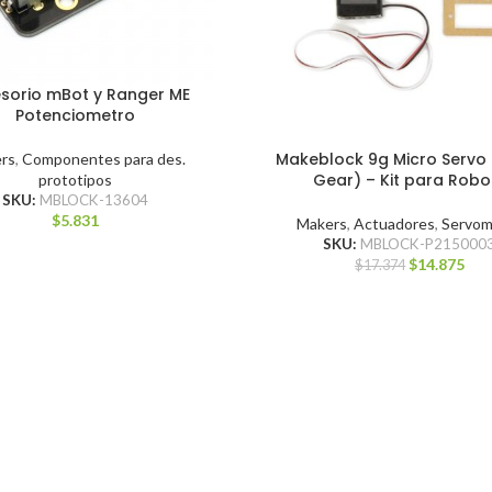
sorio mBot y Ranger ME
Potenciometro
Makeblock 9g Micro Servo 
rs
,
Componentes para des.
Gear) – Kit para Robo
prototipos
SKU:
MBLOCK-13604
$
5.831
Makers
,
Actuadores
,
Servom
SKU:
MBLOCK-P215000
$
14.875
$
17.374