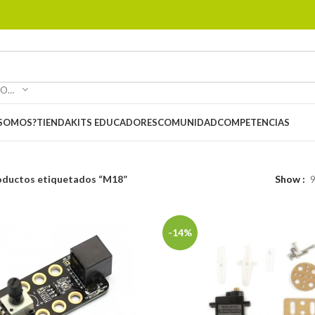
SELECCIONAR CATEGORÍA
 SOMOS?
TIENDA
KITS EDUCADORES
COMUNIDAD
COMPETENCIAS
oductos etiquetados “M18”
Show
-14%