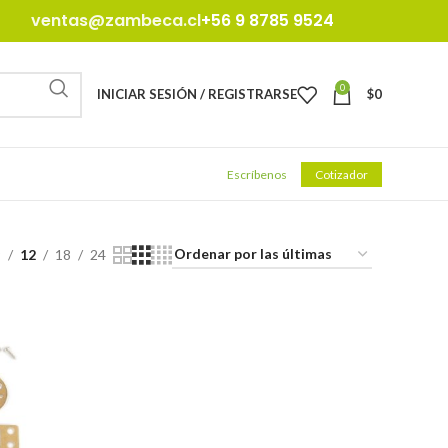
ventas@zambeca.cl
+56 9 8785 9524
0
INICIAR SESIÓN / REGISTRARSE
$
0
Escríbenos
Cotizador
9
12
18
24