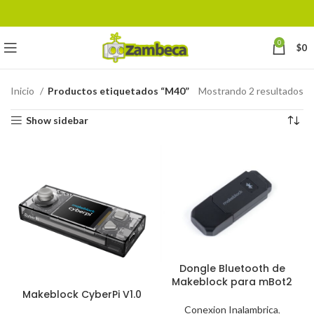
0
$
0
Inicio
Productos etiquetados “M40”
Mostrando 2 resultados
Show sidebar
Dongle Bluetooth de
Makeblock para mBot2
Makeblock CyberPi V1.0
Conexion Inalambrica
,