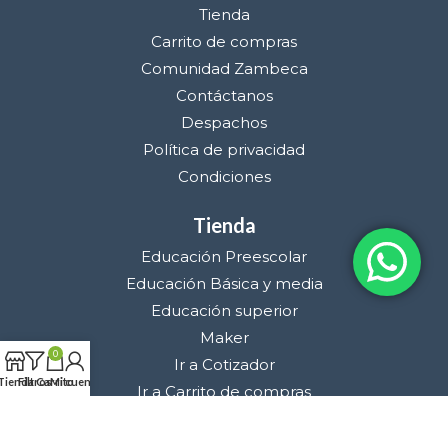
Tienda
Carrito de compras
Comunidad Zambeca
Contáctanos
Despachos
Política de privacidad
Condiciones
Tienda
Educación Preescolar
Educación Básica y media
Educación superior
Maker
0
Ir a Cotizador
Tienda
Filtros
Carrito
Mi cuenta
Ir a Carrito de compras