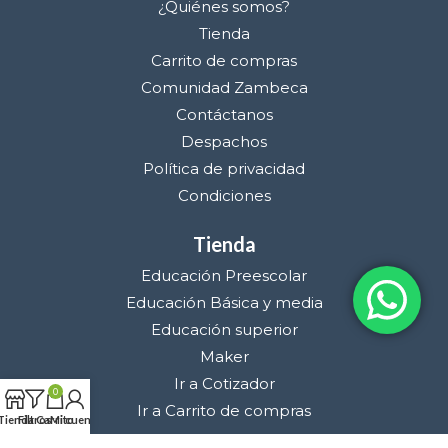
¿Quiénes somos?
Tienda
Carrito de compras
Comunidad Zambeca
Contáctanos
Despachos
Política de privacidad
Condiciones
Tienda
Educación Preescolar
Educación Básica y media
Educación superior
Maker
Ir a Cotizador
0
Ir a Carrito de compras
Tienda
Filtros
Carrito
Mi cuenta