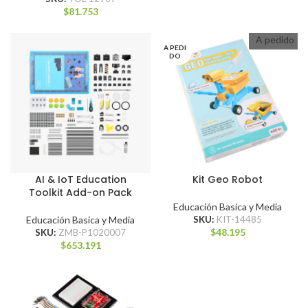
$
81.753
A pedido
A PEDI
DO
AI & IoT Education
Kit Geo Robot
Toolkit Add-on Pack
Educación Basica y Media
Educación Basica y Media
SKU:
KIT-14485
$
48.195
SKU:
ZMB-P1020007
$
653.191