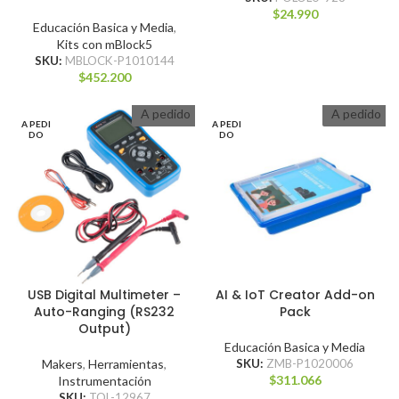
$
24.990
Educación Basica y Media
,
Kits con mBlock5
SKU:
MBLOCK-P1010144
$
452.200
A pedido
A pedido
A PEDI
A PEDI
DO
DO
USB Digital Multimeter –
AI & IoT Creator Add-on
Auto-Ranging (RS232
Pack
Output)
Educación Basica y Media
Makers
,
Herramientas
,
SKU:
ZMB-P1020006
$
311.066
Instrumentación
SKU:
TOL-12967