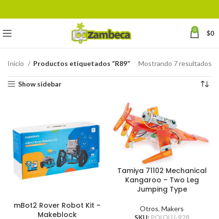
0
$
0
Inicio
Productos etiquetados “R89”
Mostrando 7 resultados
Show sidebar
Tamiya 71102 Mechanical
Kangaroo – Two Leg
Jumping Type
mBot2 Rover Robot Kit –
Otros
,
Makers
Makeblock
SKU:
POLOLU-928