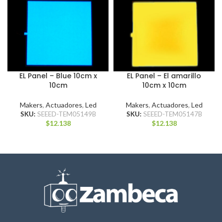
EL Panel – Blue 10cm x
EL Panel – El amarillo
10cm
10cm x 10cm
Makers
,
Actuadores
,
Led
Makers
,
Actuadores
,
Led
SKU:
SEEED-TEM05149B
SKU:
SEEED-TEM05147B
$
12.138
$
12.138