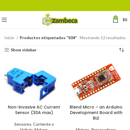
0
$
0
Inicio
Productos etiquetados “S04”
Mostrando 12 resultados
Show sidebar
Non-invasive AC Current
Blend Micro – an Arduino
Sensor (30A max)
Development Board with
BLE
Sensores
,
Corriente o
Voltaje
,
Makers
Makers
,
Procesadores