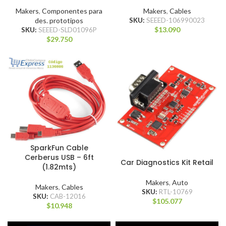
Makers
,
Componentes para
Makers
,
Cables
des. prototipos
SKU:
SEEED-106990023
$
13.090
SKU:
SEEED-SLD01096P
$
29.750
SparkFun Cable
Cerberus USB – 6ft
Car Diagnostics Kit Retail
(1.82mts)
Makers
,
Auto
Makers
,
Cables
SKU:
RTL-10769
SKU:
CAB-12016
$
105.077
$
10.948