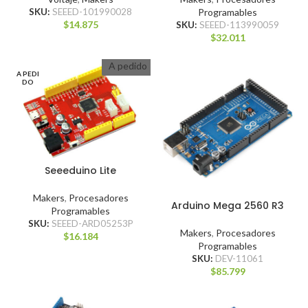
SKU:
SEEED-101990028
Programables
$
14.875
SKU:
SEEED-113990059
$
32.011
A pedido
A PEDI
DO
Seeeduino Lite
Makers
,
Procesadores
Arduino Mega 2560 R3
Programables
SKU:
SEEED-ARD05253P
Makers
,
Procesadores
$
16.184
Programables
SKU:
DEV-11061
$
85.799