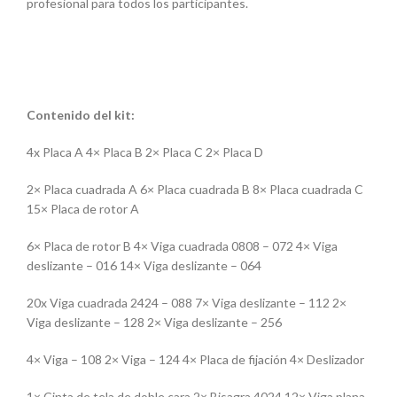
profesional para todos los participantes.
Contenido del kit:
4x Placa A 4× Placa B 2× Placa C 2× Placa D
2× Placa cuadrada A 6× Placa cuadrada B 8× Placa cuadrada C
15× Placa de rotor A
6× Placa de rotor B 4× Viga cuadrada 0808 – 072 4× Viga
deslizante – 016 14× Viga deslizante – 064
20x Viga cuadrada 2424 – 088 7× Viga deslizante – 112 2×
Viga deslizante – 128 2× Viga deslizante – 256
4× Viga – 108 2× Viga – 124 4× Placa de fijación 4× Deslizador
1× Cinta de tela de doble cara 2× Bisagra 4024 12× Viga plana