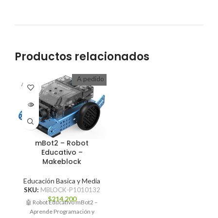
Productos relacionados
A pedido
A PEDI
DO
mBot2 – Robot
Educativo –
Makeblock
Educación Basica y Media
SKU:
MBLOCK-P1010132
$
214.200
🤖 Robot Educativo mBot2 –
Aprende Programación y