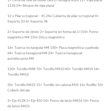
1126 24× Bloque de viga plana
12 x Pilar octogonal – 45 24x Cubierta de pilar octogonal 4×
Soporte 33 6× Soporte 38
2× Soporte de timón 2× Soporte en forma de U 150× Perno
magnético M4 150× Disco magnético
16× Tuerca rectangular M4 100× Placa magnética cuadrada
64× Tuerca hexagonal M4 24× Tuerca hexagonal
autoblocante M4
120× Tornillo M48 70× Tornillo M410 40× Tornillo M414 16×
Tornillo M416
30× Tornillo M422 15× Tornillo sin cabeza M35 16× Rodillo 10×
Collarín del eje
3× Eje 4128 2× Eje 450 50× Perno de latón M416 10× Perno
de latón M425