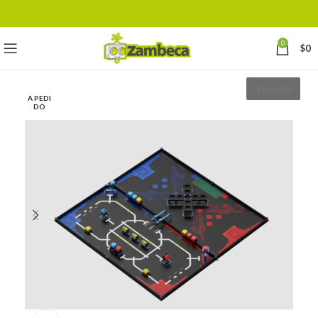
0
$
0
A pedido
A PEDI
DO