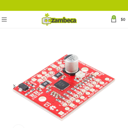
0
$
0