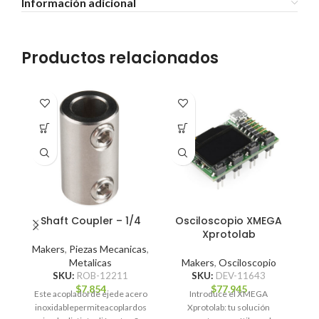
Información adicional
Productos relacionados
Shaft Coupler – 1/4
Osciloscopio XMEGA
R
Xprotolab
Makers
,
Piezas Mecanicas
,
Metalicas
Makers
,
Osciloscopio
SKU:
ROB-12211
SKU:
DEV-11643
$
7.854
$
77.945
Este acopladorde ejede acero
Introduce el XMEGA
inoxidablepermiteacoplardos
Xprotolab: tu solución