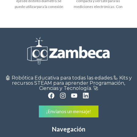
ejesde distinto diámetro.Se
compacta y versátil para las
puede utilizarpara la conexión
mediciones electrónicas. Con
Co
del eje del motorcon elde
solo 1 x 1.6 pulgadas, este
transmisión,por ejemplo.
Actoboticses
🤖 Robótica Educativa para todas las edades.🦾 Kits y
recursos STEAM para aprender Programación,
Ciencias y Tecnología. 🚀
¡Envíanos un mensaje!
Navegación