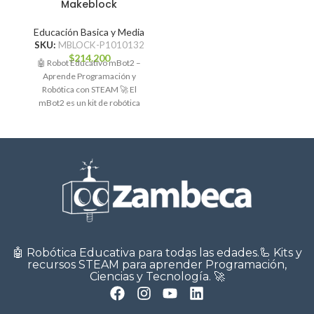
Makeblock
Educación Basica y Media
SKU:
MBLOCK-P1010132
$
214.200
🤖 Robot Educativo mBot2 –
Aprende Programación y
Robótica con STEAM 🚀 El
mBot2 es un kit de robótica
educativa
🤖 Robótica Educativa para todas las edades.🦾 Kits y
recursos STEAM para aprender Programación,
Ciencias y Tecnología. 🚀