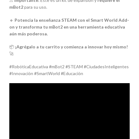
⚠
Importante:
Este es un kit de expansión y
requiere el
mBot2
para su uso.
🔹
Potencia la enseñanza STEAM con el Smart World Add-
on y transforma tu mBot2 en una herramienta educativa
aún más poderosa.
📦
¡Agrégalo a tu carrito y comienza a innovar hoy mismo!
🚀
#RobóticaEducativa #mBot2 #STEAM #CiudadesInteligentes
#Innovación #SmartWorld #Educación