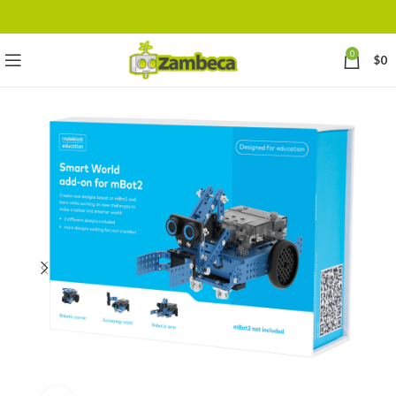
0
$
0