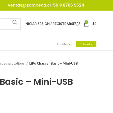
ventas@zambeca.cl
+56 9 8785 9524
0
INICIAR SESIÓN / REGISTRARSE
$
0
Escríbenos
Cotizador
 des. prototipos
LiPo Charger Basic – Mini-USB
 Basic – Mini-USB