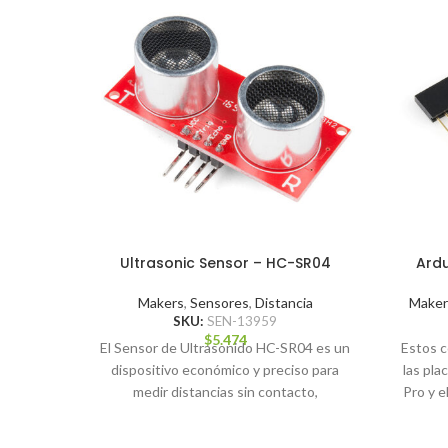
Ultrasonic Sensor – HC-SR04
Ardu
Makers
,
Sensores
,
Distancia
Maker
SKU:
SEN-13959
$
5.474
​El Sensor de Ultrasonido HC-SR04 es un
Estos c
dispositivo económico y preciso para
las pla
medir distancias sin contacto,
Pro y e
ampliamente utilizado en proyectos