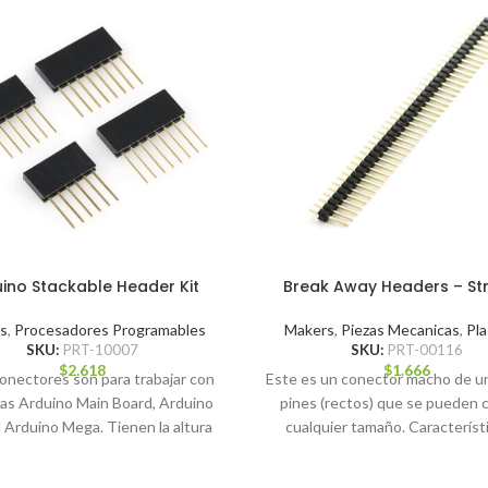
ino Stackable Header Kit
Break Away Headers – Str
s
,
Procesadores Programables
Makers
,
Piezas Mecanicas
,
Pla
SKU:
PRT-10007
SKU:
PRT-00116
$
2.618
$
1.666
onectores son para trabajar con
Este es un conector macho de una
cas Arduino Main Board, Arduino
pines (rectos) que se pueden c
l Arduino Mega. Tienen la altura
cualquier tamaño. Característi