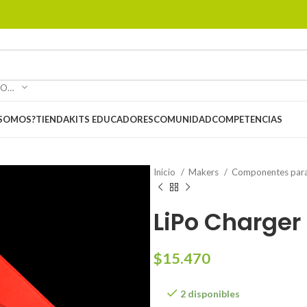
SELECCIONAR CATEGORÍA
 SOMOS?
TIENDA
KITS EDUCADORES
COMUNIDAD
COMPETENCIAS
Inicio
Makers
Componentes para
LiPo Charger
$
15.470
2 disponibles