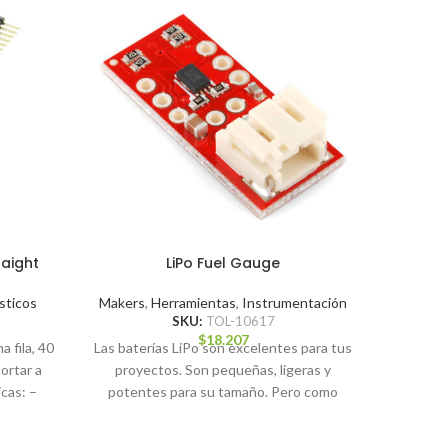
aight
LiPo Fuel Gauge
LiPo 
sticos
Makers
,
Herramientas
,
Instrumentación
Mak
SKU:
TOL-10617
$
18.207
 fila, 40
Las baterías LiPo son excelentes para tus
Si busca
ortar a
proyectos. Son pequeñas, ligeras y
este 
cas: –
potentes para su tamaño. Pero como
Cargad
cualquier batería,