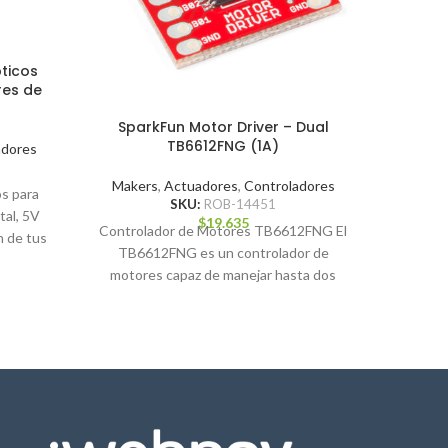
pticos
res de
SparkFun Motor Driver – Dual
TB6612FNG (1A)
adores
Maker
Makers
,
Actuadores
,
Controladores
s para
SKU:
ROB-14451
El Big 
al, 5V
$
19.635
Controlador de Motores TB6612FNG El
es una p
n de tus
TB6612FNG es un controlador de
a 
motores capaz de manejar hasta dos
motores DC con una