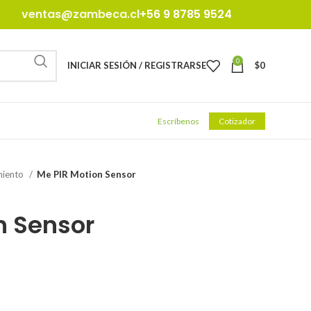
ventas@zambeca.cl
+56 9 8785 9524
0
INICIAR SESIÓN / REGISTRARSE
$
0
Escríbenos
Cotizador
iento
Me PIR Motion Sensor
n Sensor