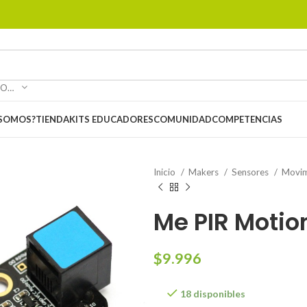
SELECCIONAR CATEGORÍA
 SOMOS?
TIENDA
KITS EDUCADORES
COMUNIDAD
COMPETENCIAS
Inicio
Makers
Sensores
Movim
Me PIR Motio
$
9.996
18 disponibles