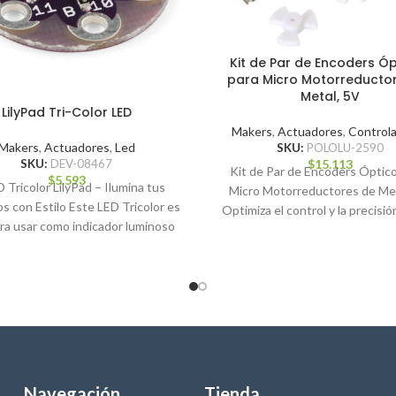
Kit de Par de Encoders Ó
para Micro Motorreducto
Metal, 5V
LilyPad Tri-Color LED
Makers
,
Actuadores
,
Control
Makers
,
Actuadores
,
Led
SKU:
POLOLU-2590
SKU:
DEV-08467
$
15.113
Kit de Par de Encoders Óptico
$
5.593
 Tricolor LilyPad – Ilumina tus
Micro Motorreductores de Met
s con Estilo Este LED Tricolor es
Optimiza el control y la precisió
ara usar como indicador luminoso
Navegación
Tienda