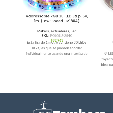
Addressable RGB 30-LED Strip, 5V,
1m, (Low-Speed TM1804)
Makers
,
Actuadores
,
Led
SKU:
POLOLU-2540
$
32.963
Esta tira de 1 metro contiene 30 LEDs
RGB, las que se pueden abordar
💡 LED
individualmente usando una interfaz de
Proyecto
un
ideal p