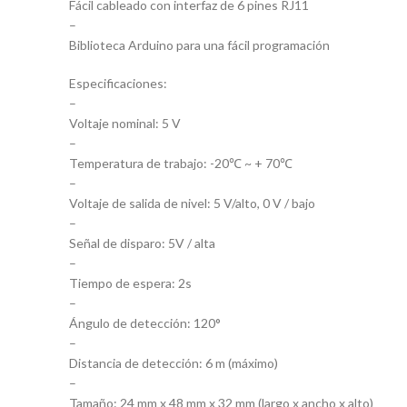
Fácil cableado con interfaz de 6 pines RJ11
–
Biblioteca Arduino para una fácil programación
Especificaciones:
–
Voltaje nominal: 5 V
–
Temperatura de trabajo: -20℃ ~ + 70℃
–
Voltaje de salida de nivel: 5 V/alto, 0 V / bajo
–
Señal de disparo: 5V / alta
–
Tiempo de espera: 2s
–
Ángulo de detección: 120°
–
Distancia de detección: 6 m (máximo)
–
Tamaño: 24 mm x 48 mm x 32 mm (largo x ancho x alto)