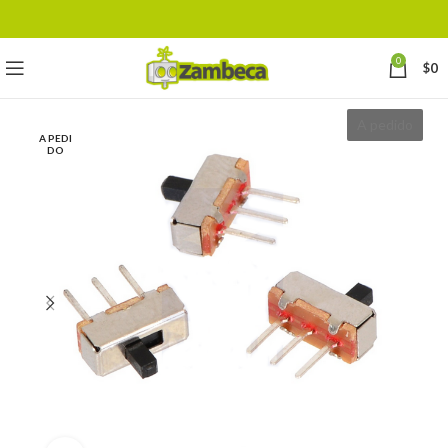
0
$
0
A pedido
A PEDI
DO