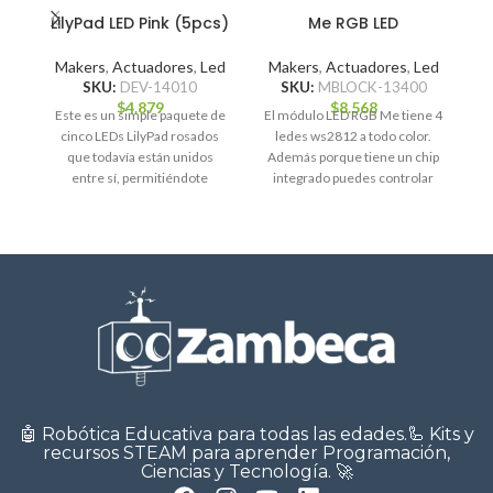
LilyPad LED Pink (5pcs)
Me RGB LED
M
S
Makers
,
Actuadores
,
Led
Makers
,
Actuadores
,
Led
SKU:
DEV-14010
SKU:
MBLOCK-13400
$
4.879
$
8.568
Este es un simple paquete de
El módulo LED RGB Me tiene 4
c
cinco LEDs LilyPad rosados
ledes ws2812 a todo color.
u
que todavía están unidos
Además porque tiene un chip
entre sí, permitiéndote
integrado puedes controlar
separar los LEDs
🤖 Robótica Educativa para todas las edades.🦾 Kits y
recursos STEAM para aprender Programación,
Ciencias y Tecnología. 🚀