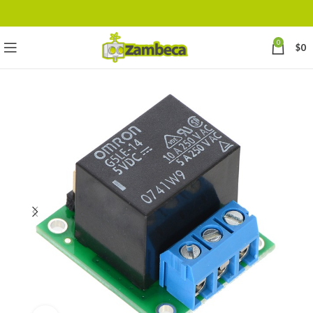
0
$
0