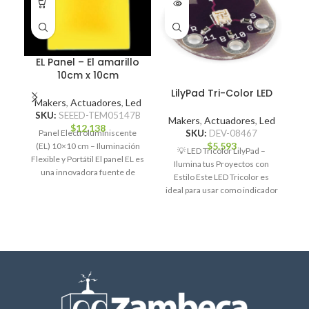
EL Panel – El amarillo
10cm x 10cm
LilyPad Tri-Color LED
Makers
,
Actuadores
,
Led
SKU:
SEEED-TEM05147B
Makers
,
Actuadores
,
Led
$
12.138
Panel Electroluminiscente
SKU:
DEV-08467
M
$
5.593
(EL) 10×10 cm – Iluminación
💡 LED Tricolor LilyPad –
Flexible y Portátil El panel EL es
Ilumina tus Proyectos con
Un
una innovadora fuente de
Estilo Este LED Tricolor es
de
iluminación delgada,
ideal para usar como indicador
tu
luminoso