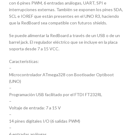
con 6 pines PWM, 6 entradas análogas, UART, SPI e
interrupciones externas. También se exponen los pines SDA,
SCL e IOREF que están presentes en el UNO R3, haciendo
que la RedBoard sea compatible con futuros shields.
Se puede alimentar la RedBoard a través de un USB o de un
barrel jack. El regulador eléctrico que se incluye en la placa
soporta desde 7 a 15 VCC.
Características:
–
Microcontrolador ATmega328 con Bootloader Optiboot
(UNO)
–
Programación USB facilitado por el FTDI FT232RL
–
Voltaje de entrada: 7 a 15 V
–
14 pines digitales I/O (6 salidas PWM)
–
6 entradas análogas