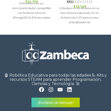
co
$
25.704
SKU:
DEV-11114
El Pro Micro es un
$
18.564
microcontrolador compatible
Esta placa es un Arduino en su
c
con Arduino, tiene un
más mínima expresión. Es un
ATmega32U4. El transceptor
Arduino de 3,3V que acciona
USB dentro del 32U4 permite
el bootloader de
añadir
🤖 Robótica Educativa para todas las edades.🦾 Kits y
recursos STEAM para aprender Programación,
Ciencias y Tecnología. 🚀
¡Envíanos un mensaje!