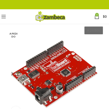
0
$
0
A pedido
A PEDI
DO