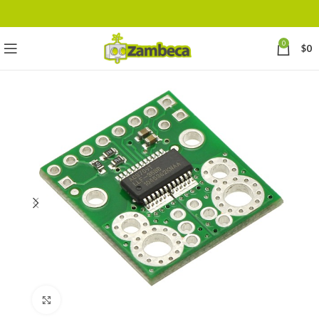
0
$
0
Click to enlarge