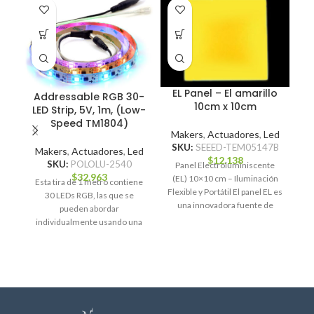
A P
D
EL Panel – El amarillo
Addressable RGB 30-
10cm x 10cm
LED Strip, 5V, 1m, (Low-
Speed TM1804)
Makers
,
Actuadores
,
Led
SKU:
SEEED-TEM05147B
Makers
,
Actuadores
,
Led
M
$
12.138
SKU:
POLOLU-2540
Panel Electroluminiscente
$
32.963
(EL) 10×10 cm – Iluminación
Esta tira de 1 metro contiene
Flexible y Portátil El panel EL es
30 LEDs RGB, las que se
una innovadora fuente de
pueden abordar
iluminación delgada,
individualmente usando una
id
interfaz de un