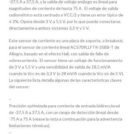
-37,5 A a 37,5 A, y la salida de voltaje análogo es lineal para
magnitudes de corriente de hasta 75 A. El voltaje de salida
radiométrico está centrado a VCC/2 y tiene un error típico de
± 2%. Opera desde 3 V a 5,5 V, por lo que puede conectarse
directamente a ambos sistemas 3,3 V y 5 V.
Este sensor de corriente es una placa de soporte, o breakout,
para el sensor de corriente lineal ACS709LLFTR-35BB-T de
Allegro, basado en el efecto Hall, con salida de fallo de
sobrecorriente. El sensor tiene un voltaje de funcionamiento
de 3 V a 5,5 V y una sensibilidad de salida de 18,5 mV/A
cuando la Vcc es de 3,3 V (o 28 mV/A cuando la Vcc es de 5 V).
La siguiente lista detalla algunas de las características claves
del sensor:
–
Precisión optimizada para corriente de entrada bidireccional
de -37,5 A a 37,5 A, con un rango de detección lineal desde
-75 A a 75 A (véase la nota a continuación para la advertencia
limitaciones térmicas).
–