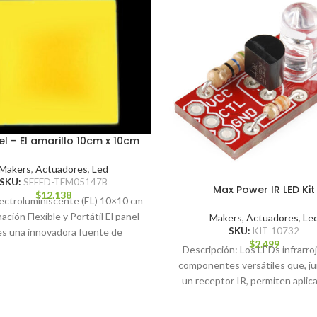
el – El amarillo 10cm x 10cm
Makers
,
Actuadores
,
Led
SKU:
SEEED-TEM05147B
Max Power IR LED Kit
$
12.138
lectroluminiscente (EL) 10×10 cm
ación Flexible y Portátil El panel
Makers
,
Actuadores
,
Le
SKU:
KIT-10732
es una innovadora fuente de
$
2.499
iluminación delgada,
Descripción: Los LEDs infrarro
componentes versátiles que, j
un receptor IR, permiten aplic
como control remoto y comuni