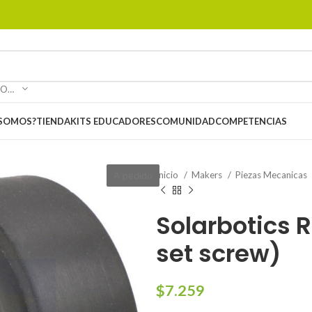
SELECCIONAR CATEGORÍA
 SOMOS?
TIENDA
KITS EDUCADORES
COMUNIDAD
COMPETENCIAS
A pedido
Inicio
Makers
Piezas Mecanicas
Solarbotics 
set screw)
$
7.259