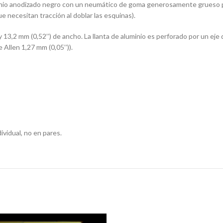
inio anodizado negro con un neumático de goma generosamente grueso pa
e necesitan tracción al doblar las esquinas).
13,2 mm (0,52’’) de ancho. La llanta de aluminio es perforado por un eje d
e Allen 1,27 mm (0,05’’)).
vidual, no en pares.