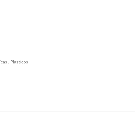
icas
,
Plasticos