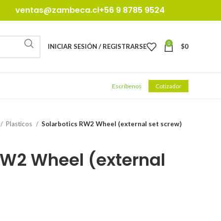
ventas@zambeca.cl
+56 9 8785 9524
0
INICIAR SESIÓN / REGISTRARSE
$
0
Escríbenos
Cotizador
Plasticos
Solarbotics RW2 Wheel (external set screw)
RW2 Wheel (external