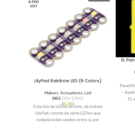
A PED
IDO
EL Pan
LilyPad Rainbow LED (6 Colors)
Panel E
– Ilumin
Makers
,
Actuadores
,
Led
SKU:
DEV-13903
EL 
$
5.355
Esta tira de LEDes arcoiris, de la línea
LilyPad, consta de siete LEDes que
todavía están unidos entre sí, por