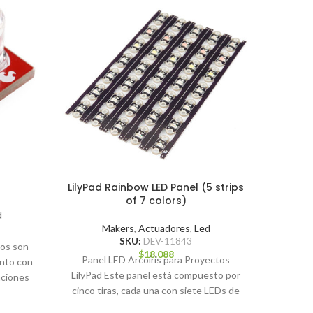
LilyPad Rainbow LED Panel (5 strips
LilyP
of 7 colors)
d
Makers
,
Actuadores
,
Led
SKU:
DEV-11843
jos son
Si qui
$
18.088
Panel LED Arcoíris para Proyectos
unto con
pequeños
LilyPad Este panel está compuesto por
aciones
Micro
cinco tiras, cada una con siete LEDs de
cación
colores: