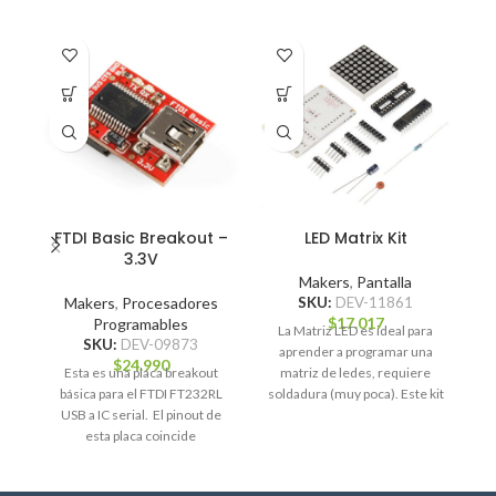
FTDI Basic Breakout –
LED Matrix Kit
3.3V
Makers
,
Pantalla
Makers
,
Procesadores
SKU:
DEV-11861
$
17.017
Programables
La Matriz LED es ideal para
SKU:
DEV-09873
aprender a programar una
Es
$
24.990
Esta es una placa breakout
matriz de ledes, requiere
básica para el FTDI FT232RL
soldadura (muy poca). Este kit
USB a IC serial. El pinout de
le
esta placa coincide