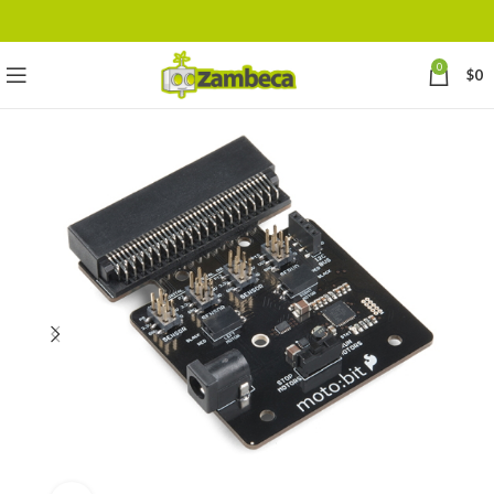
0
$
0