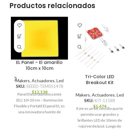
Productos relacionados
A P
D
EL Panel – El amarillo
10cm x 10cm
Tri-Color LED
Makers
,
Actuadores
,
Led
Breakout Kit
SKU:
SEEED-TEM05147B
M
$
12.138
Panel Electroluminiscente
Makers
,
Actuadores
,
Led
(EL) 10×10 cm – Iluminación
SKU:
KIT-11588
$
5.474
Flexible y Portátil El panel EL es
Este es un kit sencillo que te
una innovadora fuente de
permite usar grandes y
iluminación delgada,
brillantes LED de 10mm de
id
rojo/verde/azul. Luego de
ensamblar