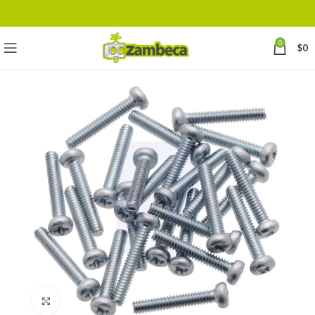
0
$
0
Click to enlarge