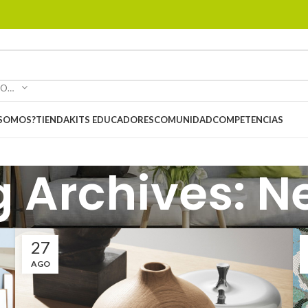
SELECCIONAR CATEGORÍA
 SOMOS?
TIENDA
KITS EDUCADORES
COMUNIDAD
COMPETENCIAS
g Archives: N
27
AGO