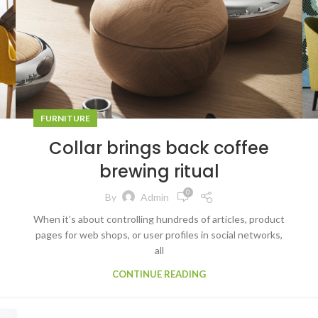
FURNITURE
Collar brings back coffee
brewing ritual
0
By
Admin
When it’s about controlling hundreds of articles, product
pages for web shops, or user profiles in social networks,
all
CONTINUE READING