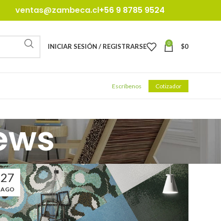
ventas@zambeca.cl
+56 9 8785 9524
0
INICIAR SESIÓN / REGISTRARSE
$
0
Escríbenos
Cotizador
ews
27
AGO