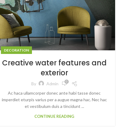
DECORATION
Creative water features and
exterior
0
By
Admin
Ac haca ullamcorper donec ante habi tasse donec
imperdiet eturpis varius per a augue magna hac. Nec hac
et vestibulum duis a tincidunt ...
CONTINUE READING