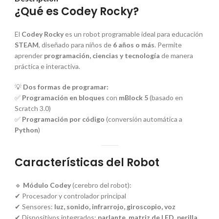
¿Qué es Codey Rocky?
El
Codey Rocky
es un robot programable ideal para educación
STEAM
, diseñado para niños de
6 años o más
. Permite
aprender
programación, ciencias y tecnología
de manera
práctica e interactiva.
💡
Dos formas de programar:
✅
Programación en bloques
con
mBlock 5
(basado en
Scratch 3.0)
✅
Programación por código
(conversión automática a
Python
)
Características del Robot
🔹
Módulo Codey
(cerebro del robot):
✔ Procesador y controlador principal
✔ Sensores:
luz, sonido, infrarrojo, giroscopio, voz
✔ Dispositivos integrados:
parlante, matriz de LED, perilla