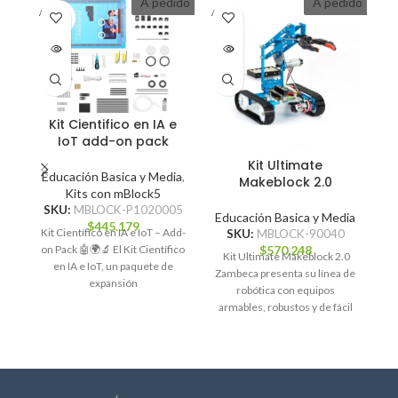
A pedido
A pedido
A PEDI
A PEDI
A P
DO
DO
D
Kit Cientifico en IA e
IoT add-on pack
Kit Ultimate
A
Educación Basica y Media
,
Makeblock 2.0
Kits con mBlock5
SKU:
MBLOCK-P1020005
Educación Basica y Media
E
$
445.179
Kit Científico en IA e IoT – Add-
SKU:
MBLOCK-90040
$
570.248
on Pack 🤖🌍🔬 El Kit Científico
Kit Ultimate Makeblock 2.0
E
en IA e IoT, un paquete de
Zambeca presenta su línea de
expansión
robótica con equipos
armables, robustos y de fácil
p
manejo, ideales para