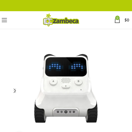
0
$
0