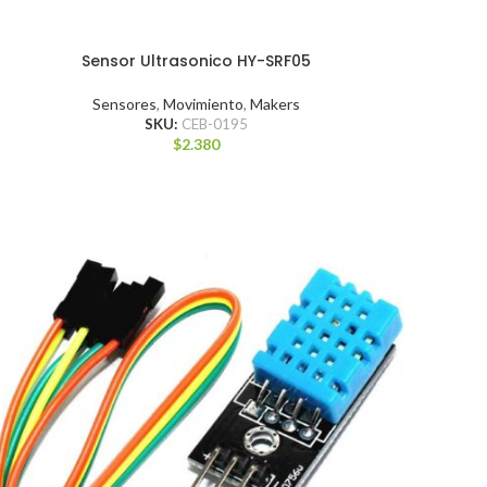
Sensor Ultrasonico HY-SRF05
Sensores
,
Movimiento
,
Makers
SKU:
CEB-0195
$
2.380