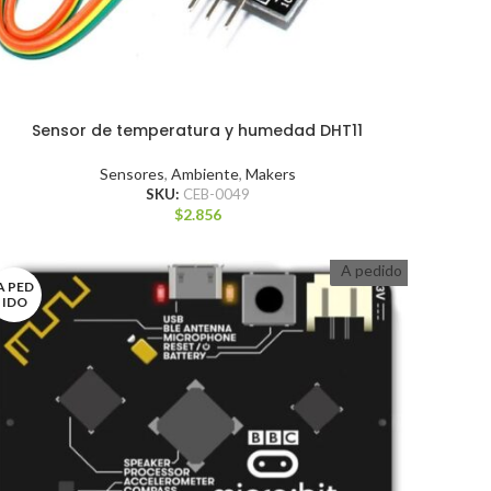
Sensor de temperatura y humedad DHT11
Sensores
,
Ambiente
,
Makers
SKU:
CEB-0049
$
2.856
A pedido
A PED
IDO