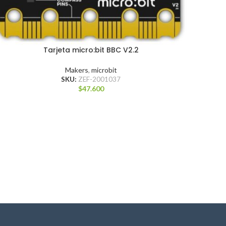
Tarjeta micro:bit BBC V2.2
Makers
,
microbit
SKU:
ZEF-2001037
$
47.600