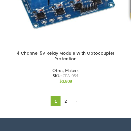
4 Channel 5V Relay Module With Optocoupler
Protection
Otros
,
Makers
SKU:
CEA-054
$
3.808
1
2
→