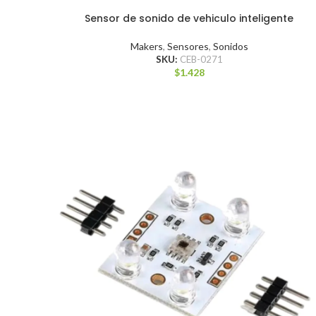
Sensor de sonido de vehiculo inteligente
Makers
,
Sensores
,
Sonidos
SKU:
CEB-0271
$
1.428