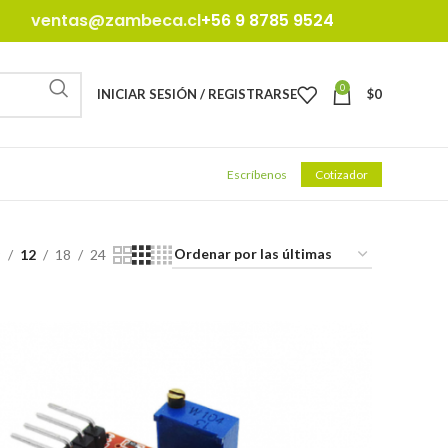
ventas@zambeca.cl
+56 9 8785 9524
0
INICIAR SESIÓN / REGISTRARSE
$
0
Escríbenos
Cotizador
9
12
18
24