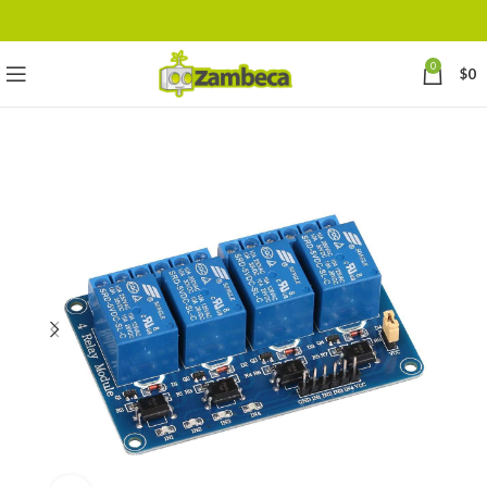
0
$
0