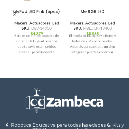
LE
LilyPad LED Pink (5pcs)
Me RGB LED
M
Makers
,
Actuadores
,
Led
Makers
,
Actuadores
,
Led
SKU:
DEV-14010
SKU:
MBLOCK-13400
$
4.879
$
8.568
E
Este es un simple paquete de
El módulo LED RGB Me tiene 4
cinco LEDs LilyPad rosados
ledes ws2812 a todo color.
que todavía están unidos
Además porque tiene un chip
i
entre sí, permitiéndote
integrado puedes controlar
separar los LEDs
🤖 Robótica Educativa para todas las edades.🦾 Kits y