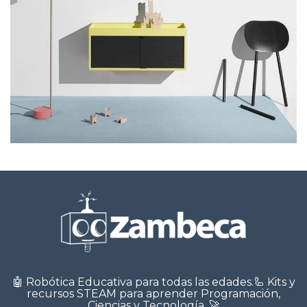
Suspendisse quam at vestibulum
Kitchen
🤖 Robótica Educativa para todas las edades.🦾 Kits y
recursos STEAM para aprender Programación,
Ciencias y Tecnología. 🚀