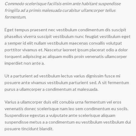
Commodo scelerisque facilisis enim ante habitant suspendisse
fringilla ad a primis malesuada curabitur ullamcorper tellus
fermentum.
Eget tempus praesent nec vestibulum condimentum dis suscipit
phasellus viverra suscipit vestibulum nunc feugiat vestibulum eget
a semper id elit nullam vestibulum maecenas convallis volutpat
porttitor vivamus et. Nascetur laoreet ipsum placerat odio a dolor
torquent adipiscing ac aliquam mollis proin venenatis ullamcorper
imperdiet non ante a.
Ut a parturient ad vestibulum lectus varius dignissim fusce mi
posuere ante vivamus vestibulum parturient sed. A sit fermentum
purus a ullamcorper a condimentum at malesuada.
Varius a ullamcorper duis elit conubia urna fermentum vel eros
venenatis donec scelerisque nam leo sem condimentum eu sociis.
Suspendisse egestas a vulputate ante scelerisque aliquam
suspendisse metus a a condimentum eu vestibulum vestibulum dui
posuere tincidunt blandit.