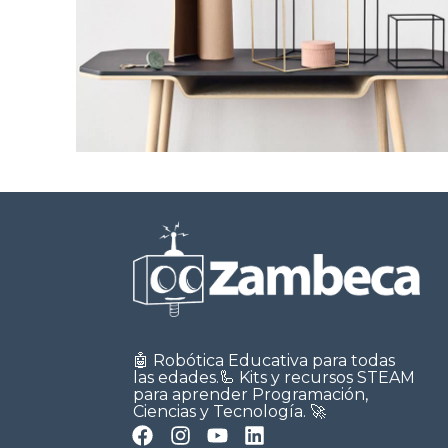
Leo uteu ullamcorper
Kitchen
🤖 Robótica Educativa para todas
las edades.🦾 Kits y recursos STEAM
para aprender Programación,
Ciencias y Tecnología. 🚀