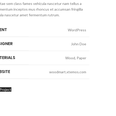
itae sem class fames vehicula nascetur nam tellus a
mentum inceptos mus rhoncus et accumsan fringilla
ula nascetur amet fermentum rutrum.
IENT
WordPress
SIGNER
John Doe
TERIALS
Wood, Paper
BSITE
woodmart.xtemos.com
Project