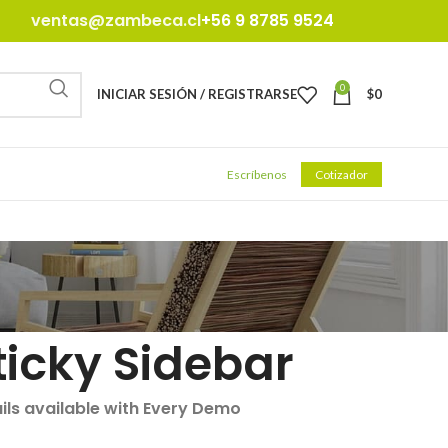
ventas@zambeca.cl
+56 9 8785 9524
0
INICIAR SESIÓN / REGISTRARSE
$
0
Escríbenos
Cotizador
ticky Sidebar
ils available with Every Demo