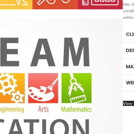
Hac v
condi
vehic
CL
DE
MA
WE
View 