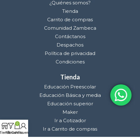
¿Quiénes somos?
Tienda
Carrito de compras
Comunidad Zambeca
Contáctanos
Despachos
Política de privacidad
Condiciones
Tienda
Educación Preescolar
Educación Básica y media
Educación superior
Maker
Ir a Cotizador
0
Ir a Carrito de compras
Tienda
Filtros
Carrito
Mi cuenta