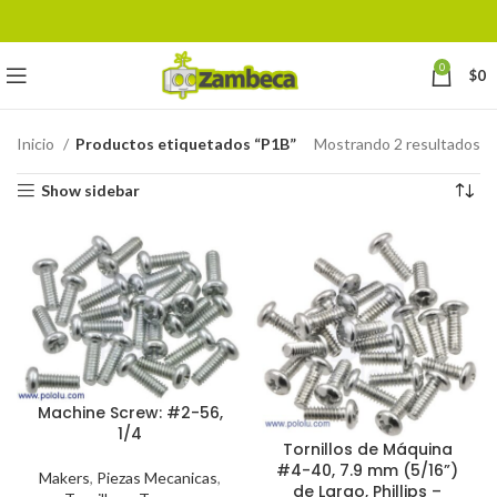
0
$
0
Inicio
Productos etiquetados “P1B”
Mostrando 2 resultados
Show sidebar
Machine Screw: #2-56,
1/4
Tornillos de Máquina
#4-40, 7.9 mm (5/16”)
Makers
,
Piezas Mecanicas
,
de Largo, Phillips –