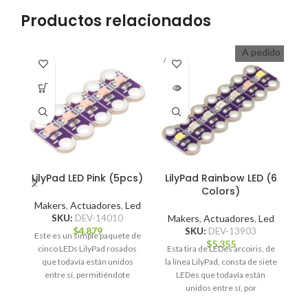
Productos relacionados
A pedido
A PEDI
DO
LilyPad LED Pink (5pcs)
LilyPad Rainbow LED (6
Colors)
Makers
,
Actuadores
,
Led
M
SKU:
DEV-14010
Makers
,
Actuadores
,
Led
$
4.879
SKU:
DEV-13903
Este es un simple paquete de
El
$
5.355
cinco LEDs LilyPad rosados
Esta tira de LEDes arcoiris, de
que todavía están unidos
la línea LilyPad, consta de siete
A
entre sí, permitiéndote
LEDes que todavía están
i
separar los LEDs
unidos entre sí, por