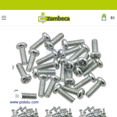
0
$
0
Click to enlarge