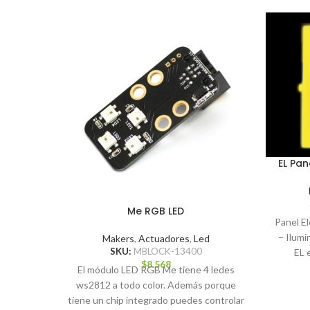
EL Pan
Me RGB LED
Panel E
– Ilumin
Makers
,
Actuadores
,
Led
SKU:
MBLOCK-13400
EL 
$
8.568
El módulo LED RGB Me tiene 4 ledes
ws2812 a todo color. Además porque
tiene un chip integrado puedes controlar