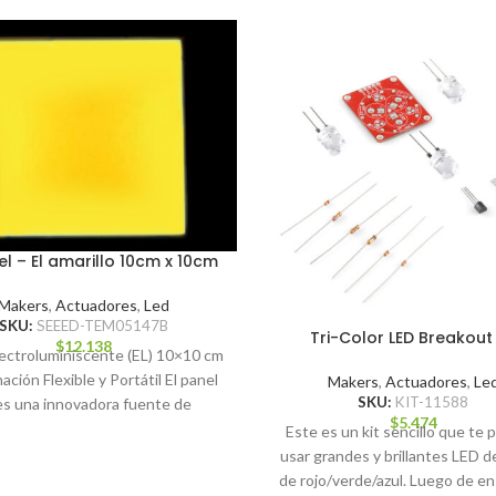
el – El amarillo 10cm x 10cm
Makers
,
Actuadores
,
Led
SKU:
SEEED-TEM05147B
Tri-Color LED Breakout 
$
12.138
lectroluminiscente (EL) 10×10 cm
ación Flexible y Portátil El panel
Makers
,
Actuadores
,
Le
SKU:
KIT-11588
es una innovadora fuente de
$
5.474
iluminación delgada,
Este es un kit sencillo que te 
usar grandes y brillantes LED 
de rojo/verde/azul. Luego de e