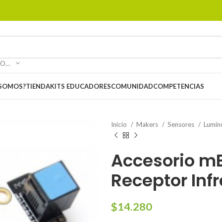
SELECCIONAR CATEGORÍA
 SOMOS?
TIENDA
KITS EDUCADORES
COMUNIDAD
COMPETENCIAS
Inicio
Makers
Sensores
Lumin
Accesorio mB
Receptor Infr
$
14.280