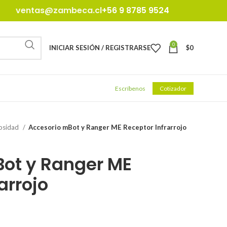
ventas@zambeca.cl
+56 9 8785 9524
0
INICIAR SESIÓN / REGISTRARSE
$
0
Escríbenos
Cotizador
osidad
Accesorio mBot y Ranger ME Receptor Infrarrojo
ot y Ranger ME
arrojo