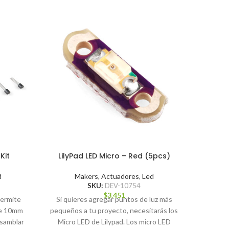
Kit d
para 
Kit
LilyPad LED Micro – Red (5pcs)
Maker
d
Makers
,
Actuadores
,
Led
SKU:
DEV-10754
Kit de
$
3.451
permite
Si quieres agregar puntos de luz más
Micro 
de 10mm
pequeños a tu proyecto, necesitarás los
Optimiza
nsamblar
Micro LED de Lilypad. Los micro LED