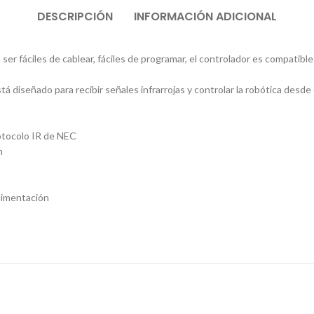
DESCRIPCIÓN
INFORMACIÓN ADICIONAL
er fáciles de cablear, fáciles de programar, el controlador es compatibl
á diseñado para recibir señales infrarrojas y controlar la robótica desde
rotocolo IR de NEC
n
alimentación