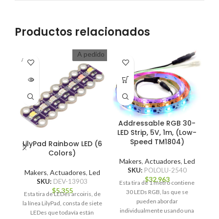
Productos relacionados
A pedido
A PEDI
DO
E
Addressable RGB 30-
LED Strip, 5V, 1m, (Low-
Speed TM1804)
LilyPad Rainbow LED (6
M
Colors)
S
Makers
,
Actuadores
,
Led
SKU:
POLOLU-2540
Makers
,
Actuadores
,
Led
$
32.963
SKU:
DEV-13903
Esta tira de 1 metro contiene
$
5.355
c
30 LEDs RGB, las que se
Esta tira de LEDes arcoiris, de
u
pueden abordar
la línea LilyPad, consta de siete
individualmente usando una
LEDes que todavía están