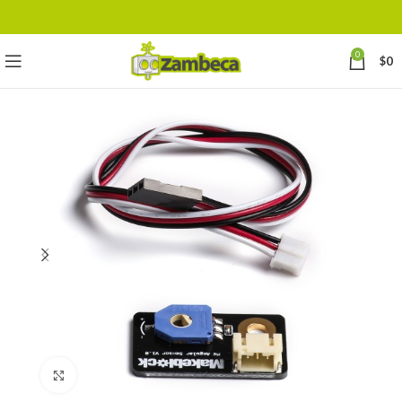
0
$
0
Click to enlarge