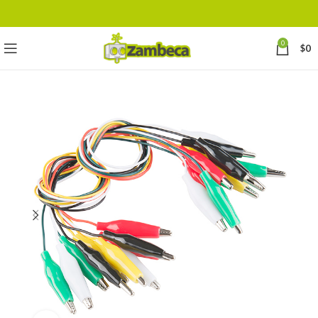
0
$
0