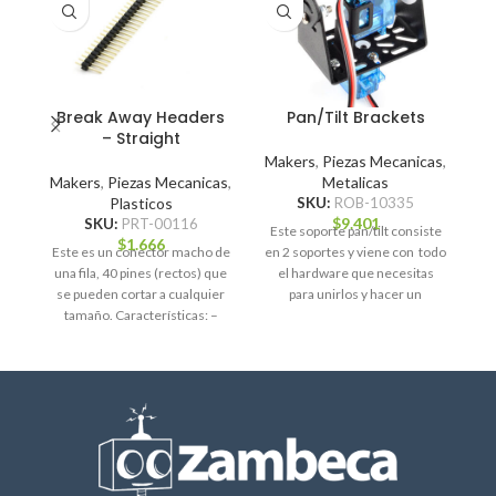
Break Away Headers
Pan/Tilt Brackets
– Straight
Makers
,
Piezas Mecanicas
,
Makers
,
Piezas Mecanicas
,
Metalicas
Plasticos
SKU:
ROB-10335
$
9.401
SKU:
PRT-00116
Este soporte pan/tilt consiste
$
1.666
Este es un conector macho de
en 2 soportes y viene con todo
ex
una fila, 40 pines (rectos) que
el hardware que necesitas
se pueden cortar a cualquier
para unirlos y hacer un
po
tamaño. Características: –