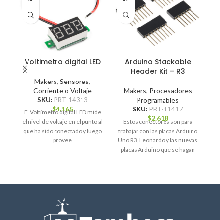
Voltimetro digital LED
Arduino Stackable
B
Header Kit – R3
Makers
,
Sensores
,
Corriente o Voltaje
Makers
,
Procesadores
M
SKU:
PRT-14313
Programables
$
4.165
SKU:
PRT-11417
El Voltímetro digital LED mide
$
2.618
el nivel de voltaje en el punto al
Estos conectores son para
Es
que ha sido conectado y luego
trabajar con las placas Arduino
un
provee
Uno R3, Leonardo y las nuevas
s
placas Arduino que se hagan