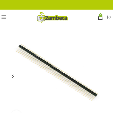
0
$
0