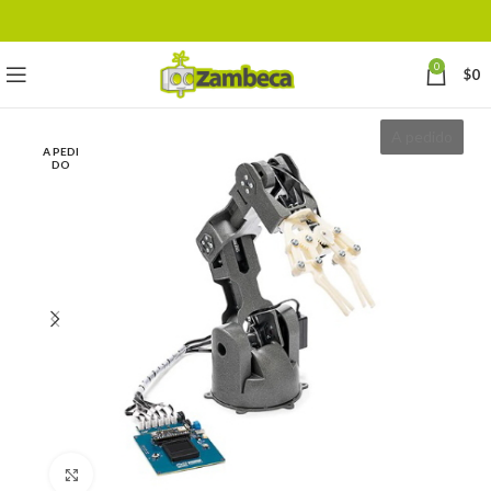
0
$
0
A pedido
A PEDI
DO
Click to enlarge