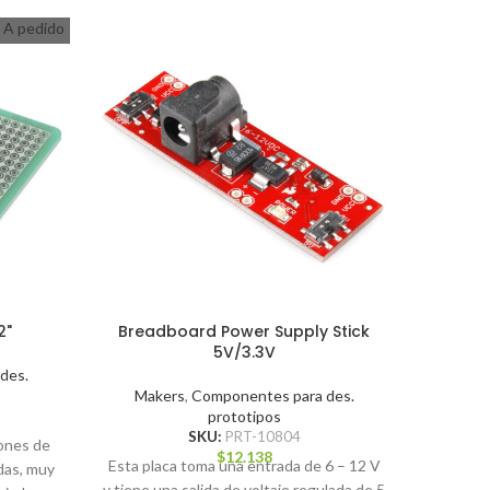
A pedido
2"
Breadboard Power Supply Stick
LiPo 
5V/3.3V
des.
Mak
Makers
,
Componentes para des.
prototipos
SKU:
PRT-10804
iones de
Si busca
$
12.138
Esta placa toma una entrada de 6 – 12 V
das, muy
este 
y tiene una salida de voltaje regulada de 5