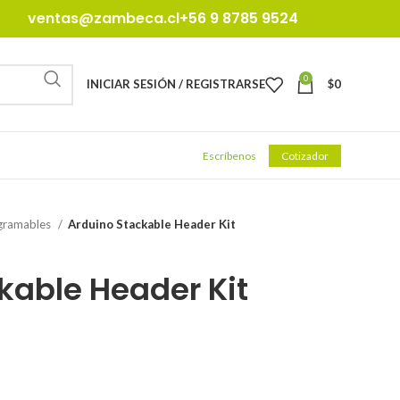
ventas@zambeca.cl
+56 9 8785 9524
0
INICIAR SESIÓN / REGISTRARSE
$
0
Escríbenos
Cotizador
gramables
Arduino Stackable Header Kit
kable Header Kit