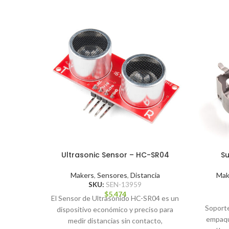
Ultrasonic Sensor – HC-SR04
Su
Makers
,
Sensores
,
Distancia
Mak
SKU:
SEN-13959
$
5.474
​El Sensor de Ultrasonido HC-SR04 es un
Soporte
dispositivo económico y preciso para
empaqu
medir distancias sin contacto,