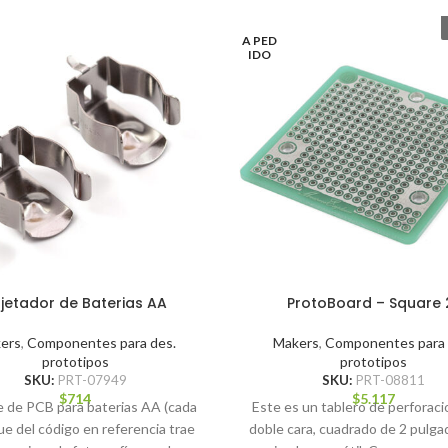
A PED
IDO
jetador de Baterias AA
ProtoBoard – Square 
ers
,
Componentes para des.
Makers
,
Componentes para 
prototipos
prototipos
SKU:
PRT-07949
SKU:
PRT-08811
$
714
$
5.117
 de PCB para baterias AA (cada
Este es un tablero de perforac
e del código en referencia trae
doble cara, cuadrado de 2 pulga