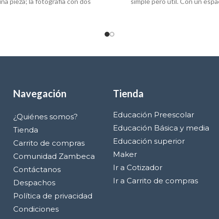
una pieza; la fotografía con dos
simple pero útil. Con un espa
unidades
Navegación
Tienda
Educación Preescolar
¿Quiénes somos?
Educación Básica y media
Tienda
Educación superior
Carrito de compras
Maker
Comunidad Zambeca
Ir a Cotizador
Contáctanos
Ir a Carrito de compras
Despachos
Política de privacidad
Condiciones