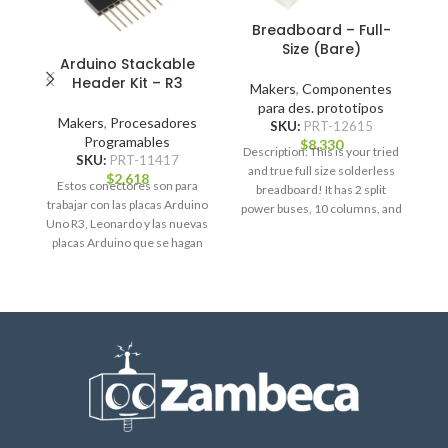
Breadboard – Full-
Size (Bare)
Arduino Stackable
Header Kit – R3
Makers
,
Componentes
para des. prototipos
Makers
,
Procesadores
SKU:
PRT-12615
Programables
$
8.330
Description: This is your tried
SKU:
PRT-11417
and true full size solderless
$
2.618
Estos conectores son para
La
breadboard! It has 2 split
trabajar con las placas Arduino
power buses, 10 columns, and
Uno R3, Leonardo y las nuevas
placas Arduino que se hagan
co