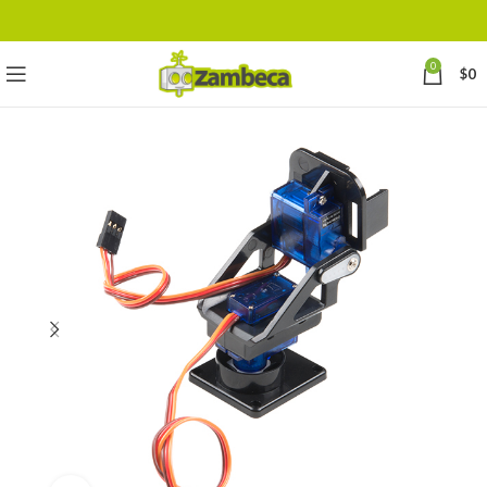
0
$
0