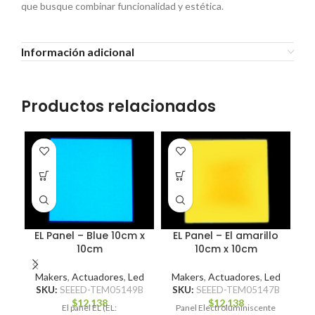
que busque combinar funcionalidad y estética.
Información adicional
Productos relacionados
EL Panel – Blue 10cm x
EL Panel – El amarillo
10cm
10cm x 10cm
Makers
,
Actuadores
,
Led
Makers
,
Actuadores
,
Led
SKU:
SEEED-TEM05149B
SKU:
SEEED-TEM05147B
$
12.138
$
12.138
El panel EL (EL:
Panel Electroluminiscente
M