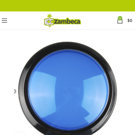
0
$
0