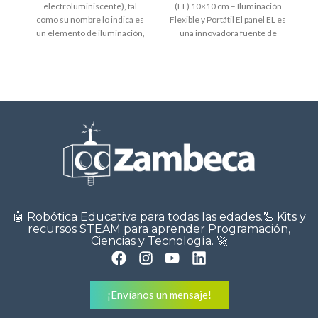
electroluminiscente), tal
(EL) 10×10 cm – Iluminación
como su nombre lo indica es
Flexible y Portátil El panel EL es
S
un elemento de iluminación,
una innovadora fuente de
que viene en forma
iluminación delgada,
🤖 Robótica Educativa para todas las edades.🦾 Kits y
recursos STEAM para aprender Programación,
Ciencias y Tecnología. 🚀
¡Envíanos un mensaje!