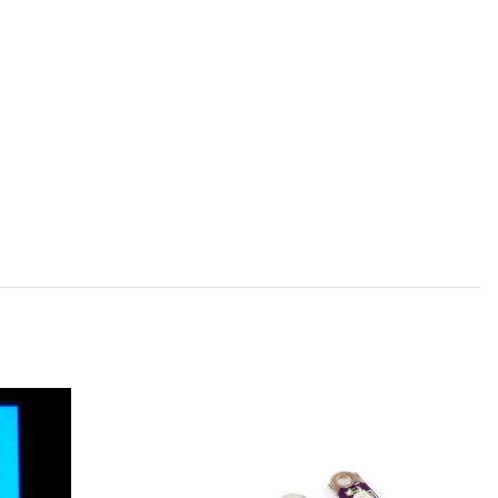
A PED
IDO