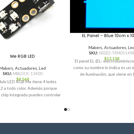
EL Panel – Blue 10cm x 
Makers
,
Actuadores
,
Le
SKU:
SEEED-TEM05149
Me RGB LED
$
12.138
El panel EL (EL: electroluminisce
como su nombre lo indica es un
Makers
,
Actuadores
,
Led
SKU:
MBLOCK-13400
de iluminación, que viene en
$
8.568
dulo LED RGB Me tiene 4 ledes
2 a todo color. Además porque
 chip integrado puedes controlar