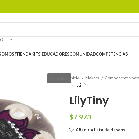
SELECCIONAR CATEGORÍA
 SOMOS?
TIENDA
KITS EDUCADORES
COMUNIDAD
COMPETENCIAS
A pedido
Inicio
Makers
Componentes para
LilyTiny
$
7.973
Añadir a lista de deseos