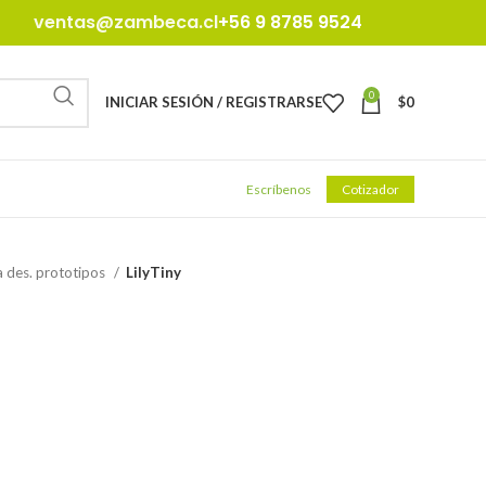
ventas@zambeca.cl
+56 9 8785 9524
0
INICIAR SESIÓN / REGISTRARSE
$
0
Escríbenos
Cotizador
 des. prototipos
LilyTiny