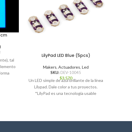
10cm
d
B
LilyPad LED Blue (5pcs)
Me
nte), tal
 elemento
Makers
,
Actuadores
,
Led
Maker
SKU:
DEV-10045
 forma
$
3.570
Un LED simple de azul brillante de la línea
El co
Lilypad. Dale color a tus proyectos.
incl
*LilyPad es una tecnología usable
conec