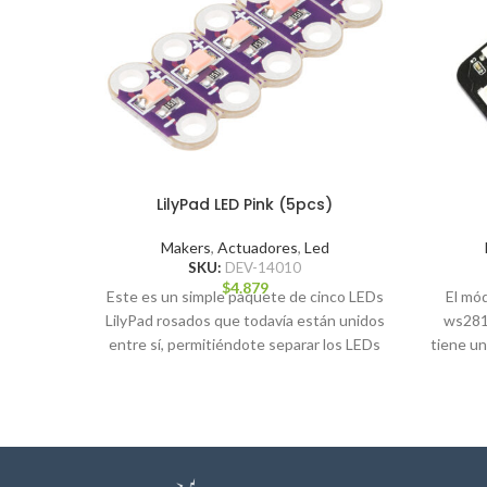
LilyPad LED Pink (5pcs)
Makers
,
Actuadores
,
Led
SKU:
DEV-14010
$
4.879
Este es un simple paquete de cinco LEDs
El mó
LilyPad rosados que todavía están unidos
ws281
entre sí, permitiéndote separar los LEDs
tiene un