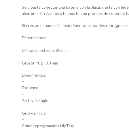
Sólo basta conectar una batería con la placa, y ésta con lede
aleatorio. En Zambeca hemos hecho pruebas de conectar hast
Si eres un usuario más experimentado, puedes reprogramar la
Dimensiones:
–
Diámetro externo: 20 mm
–
Grosor PCB: 0.8 mm
Documentos:
–
Esquema
–
Archivos Eagle
–
Guía de inicio
–
Cómo reprogramar la LilyTiny