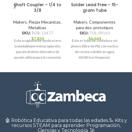
Shaft Coupler – 1/4 to
Solder Lead Free – 15-
3/8
gram Tube
Makers
,
Piezas Mecanicas
,
Makers
,
Componentes
Metalicas
para des. prototipos
SKU:
ROB-12477
SKU:
TOL-09163
$
7.854
$
6.664
Este acopladorde ejede acero
Este es tubo de soldadura sin
inoxidablepermiteacoplardos
plomo (libre de Pb) con núcleo
m
ejesde distinto diámetro.Se
de resina soluble en agua
út
puede utilizarpara la conexión
60/40 (sin limpieza).
S
del eje del motorcon elde
transmisión,por ejemplo.
Actoboticses
🤖 Robótica Educativa para todas las edades.🦾 Kits y
recursos STEAM para aprender Programación,
Ciencias y Tecnología. 🚀