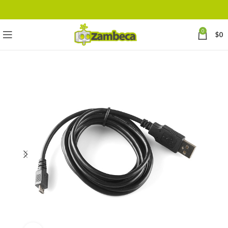
0
$
0