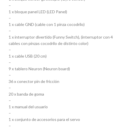
–
1 x bloque panel LED (LED Panel)
–
1 x cable GND (cable con 1 pinza cocodrilo)
–
1 x interruptor divertido (Funny Switch), (interruptor con 4
cables con pinzas cocodrilo de distinto color)
–
1 x cable USB (20 cm)
–
9 x tablero Neuron (Neuron board)
–
36 x conector pin de fricción
–
20 x banda de goma
–
1 x manual del usuario
–
1 x conjunto de accesorios para el servo
–