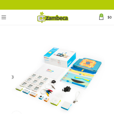
0
$
0