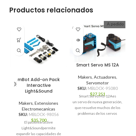
Productos relacionados
A pedido
A PEDI
A P
DO
D
Smart Servo MS 12A
Makers
,
Actuadores
,
mBot Add-on Pack
Servomotor
Ed
Interactive
SKU:
MBLOCK-95080
Light&Sound
$
27.251
S
Smart Servo MS-12Aes
un servo de nueva generación,
Ki
Makers
,
Extensiones
que resuelve muchos de los
on
Electromecanicas
problemas de los servos
SKU:
MBLOCK-98056
tradicionales, como por
$
35.700
El packInteractive
ejemplo modos
Light&Soundpermite
expandir las capacidades de