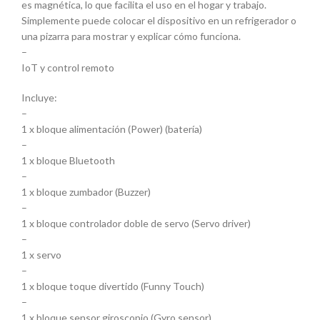
es magnética, lo que facilita el uso en el hogar y trabajo.
Simplemente puede colocar el dispositivo en un refrigerador o
una pizarra para mostrar y explicar cómo funciona.
–
IoT y control remoto
Incluye:
–
1 x bloque alimentación (Power) (batería)
–
1 x bloque Bluetooth
–
1 x bloque zumbador (Buzzer)
–
1 x bloque controlador doble de servo (Servo driver)
–
1 x servo
–
1 x bloque toque divertido (Funny Touch)
–
1 x bloque sensor giroscopio (Gyro sensor)