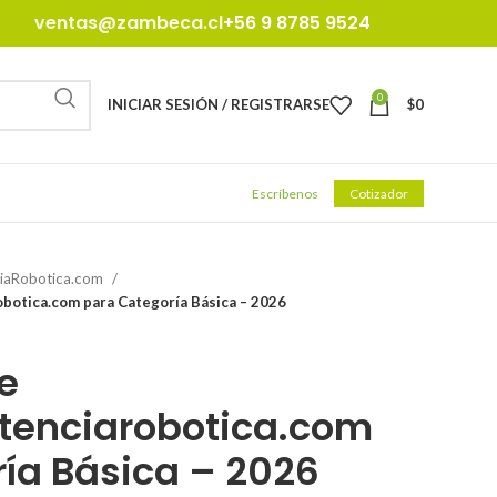
ventas@zambeca.cl
+56 9 8785 9524
0
INICIAR SESIÓN / REGISTRARSE
$
0
Escríbenos
Cotizador
iaRobotica.com
botica.com para Categoría Básica – 2026
e
enciarobotica.com
ía Básica – 2026