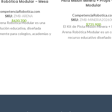
Pista Misión Minera + Props
 Robótica Modular – Mesa
Modular
ompetenciaRobotica.com
CompetenciaRobotica.c
SKU:
ZMB-ARENA
SKU:
ZMB-MINERIA20260
$
630.700
rena Robótica Modular es una
$
725.900
El Kit de Pista Misión Minera +
lución educativa, diseñada
Arena Robótica Modular es un 
mente para colegios, academias y
recurso educativo diseñado
etencias de robótica escolar.
potenciar
Fabricada 100%