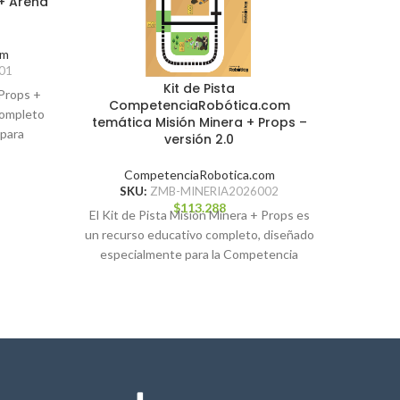
 + Arena
om
01
Kit de Pista
 Props +
CompetenciaRobótica.com
completo
temática Misión Minera + Props –
 para
versión 2.0
CompetenciaRobotica.com
SKU:
ZMB-MINERIA2026002
$
113.288
El Kit de Pista Misión Minera + Props es
un recurso educativo completo, diseñado
especialmente para la Competencia
Robótica 2026