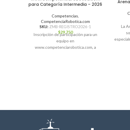
Arena
para Categoría Intermedia – 2026
C
Competencias
,
CompetenciaRobotica.com
La A
SKU:
ZMB-REGISTRO2026-1
$
29.750
so
Inscripción de participación para un
especial
equipo en
comp
www.competenciarobotica.com, a
desarrollarse el 24 de octubre de 2026
en Viña del Mar.