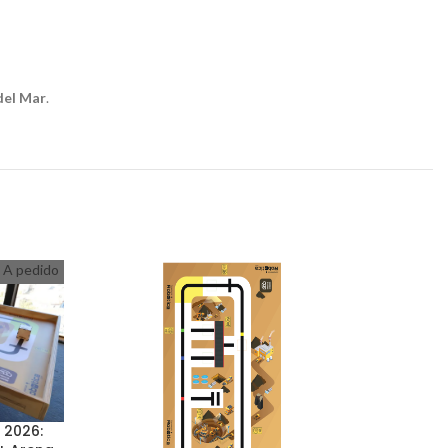
del Mar
.
A pedido
 2026: