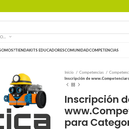
SELECCIONAR CATEGORÍA
 SOMOS?
TIENDA
KITS EDUCADORES
COMUNIDAD
COMPETENCIAS
Inicio
Competencias
Competenc
Inscripción de www.Competenciaro
Inscripción d
www.Compet
para Categor