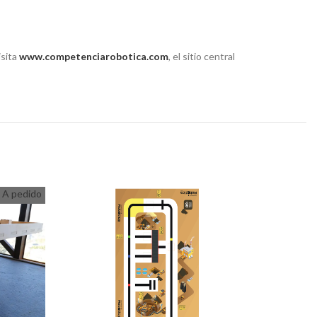
isita
www.competenciarobotica.com
, el sitio central
A pedido