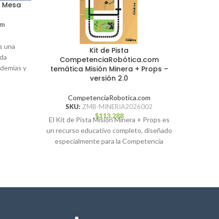
– Mesa
om
s una
Kit de Pista
ada
CompetenciaRobótica.com
ademias y
temática Misión Minera + Props –
versión 2.0
olar.
CompetenciaRobotica.com
SKU:
ZMB-MINERIA2026002
$
113.288
El Kit de Pista Misión Minera + Props es
un recurso educativo completo, diseñado
especialmente para la Competencia
Robótica 2026