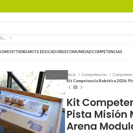
SELECCIONAR CATEGORÍA
 SOMOS?
TIENDA
KITS EDUCADORES
COMUNIDAD
COMPETENCIAS
A pedido
Inicio
Competencias
Competenc
Kit Competencia Robótica 2026: Pi
Kit Competen
Pista Misión 
Arena Modul