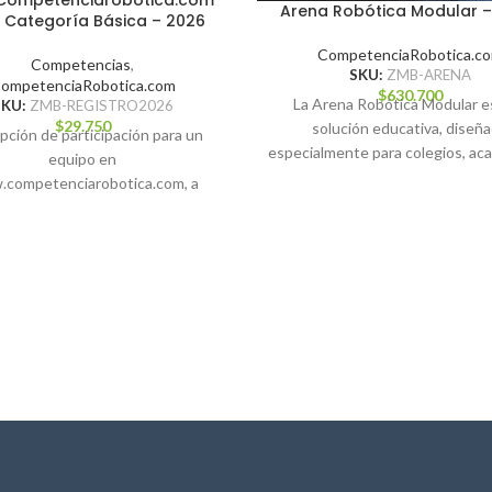
ompetenciarobotica.com
Arena Robótica Modular 
 Categoría Básica – 2026
CompetenciaRobotica.c
Competencias
,
SKU:
ZMB-ARENA
ompetenciaRobotica.com
$
630.700
La Arena Robótica Modular e
SKU:
ZMB-REGISTRO2026
$
29.750
solución educativa, diseñ
ipción de participación para un
especialmente para colegios, ac
equipo en
competencias de robótica esc
competenciarobotica.com, a
Fabricada 100%
llarse el 24 de octubre de 2026
en Viña del Mar.