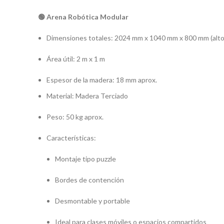
🟢 Arena Robótica Modular
Dimensiones totales: 2024 mm x 1040 mm x 800 mm (alto
Área útil: 2 m x 1 m
Espesor de la madera: 18 mm aprox.
Material: Madera Terciado
Peso: 50 kg aprox.
Características:
Montaje tipo puzzle
Bordes de contención
Desmontable y portable
Ideal para clases móviles o espacios compartidos