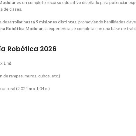
 Modular
es un completo recurso educativo diseñado para potenciar exper
la de clases.
e desarrollar
hasta 9 misiones distintas
, promoviendo habilidades clav
na Robótica Modular
, la experiencia se completa con una base de trabaj
ia Robótica 2026
 x 1 m)
n de rampas, muros, cubos, etc.)
uctural (2,024 m x 1,04 m)