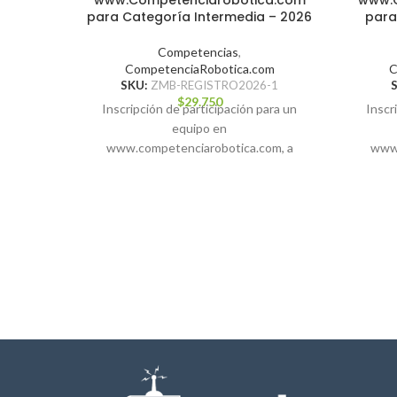
www.Competenciarobotica.com
www.C
para Categoría Intermedia – 2026
para
Competencias
,
CompetenciaRobotica.com
C
SKU:
ZMB-REGISTRO2026-1
$
29.750
Inscripción de participación para un
Inscr
equipo en
www.competenciarobotica.com, a
www.
desarrollarse el 24 de octubre de 2026
desarro
en Viña del Mar.