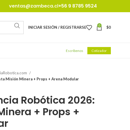
ventas@zambeca.cl
+56 9 8785 9524
0
INICIAR SESIÓN / REGISTRARSE
$
0
Escríbenos
Cotizador
iaRobotica.com
sta Misión Minera + Props + Arena Modular
cia Robótica 2026:
Minera + Props +
ar